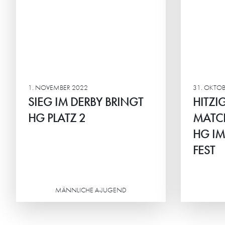
MATCHGLÜCK NAGELT
NI
HG IM TABELLENKELLER
Chri
FEST
viels
Ofte
Nach Rudelbildungen und
besch
Eskalationen unterliegt
Oftersheim/Schwetzingen
1. NOVEMBER 2022
31. OKTOB
Tabellenführer Fürstenfeldruck
SIEG IM DERBY BRINGT
HITZI
HG PLATZ 2
MATC
HG IM
FEST
Weiterlesen
MÄNNLICHE A-JUGEND
Weiterlesen