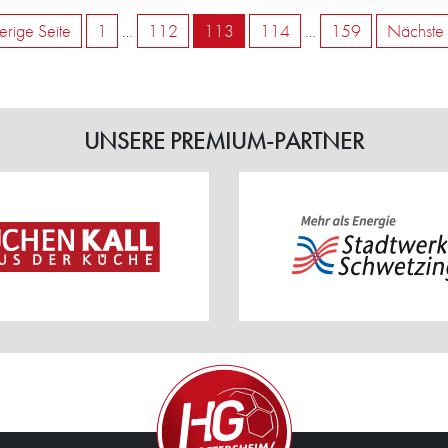
erige Seite
1
…
112
113
114
…
159
Nächste 
UNSERE PREMIUM-PARTNER