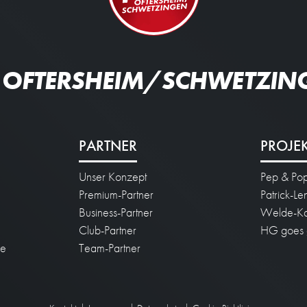
 OFTERSHEIM/SCHWETZIN
PARTNER
PROJE
Unser Konzept
Pep & Po
n
Premium-Partner
Patrick-L
Business-Partner
Welde-Ka
Club-Partner
HG goes 
ie
Team-Partner