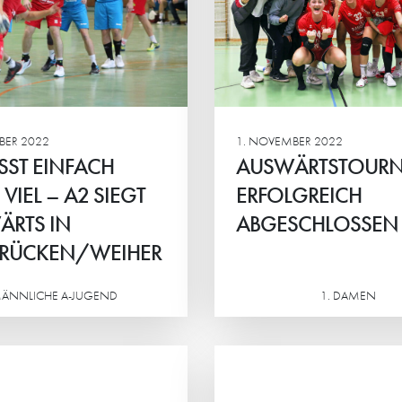
GESCHLOSSEN
Oftersheim/Schwetzin
egt 23:30 (14:16) g
iegt auch in Leimen
Heidelsheim/Helmsh
BER 2022
1. NOVEMBER 2022
SST EINFACH
AUSWÄRTSTOURN
VIEL – A2 SIEGT
ERFOLGREICH
ÄRTS IN
ABGESCHLOSSEN
RÜCKEN/WEIHER
ÄNNLICHE A-JUGEND
1. DAMEN
Weiterlesen
E ZEIT WILL ICH GAR
„WIR STEHEN 