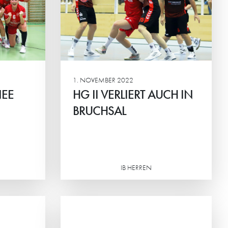
gen unterli
egen Zweiten
eim
1. NOVEMBER 2022
EE
HG II VERLIERT AUCH IN
BRUCHSAL
Weiterlesen
IB HERREN
UNTER