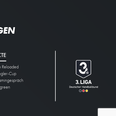
GEN
KTE
p Reloaded
engler-Cup
mingespräch
green