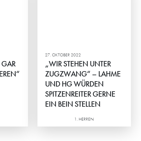
 LAHME
DEN
 GERNE
EN
ch die HG
en aktuell
27. OKTOBER 2022
ht
H GAR
„WIR STEHEN UNTER
 kommt nicht
EREN“
ZUGZWANG“ – LAHME
enreiter in die
UND HG WÜRDEN
n einer der
SPITZENREITER GERNE
oriten auf den
e sich derzeit
EIN BEIN STELLEN
ln), nämlich
k, der es
1. HERREN
ie
Weiterlesen
t hatte.