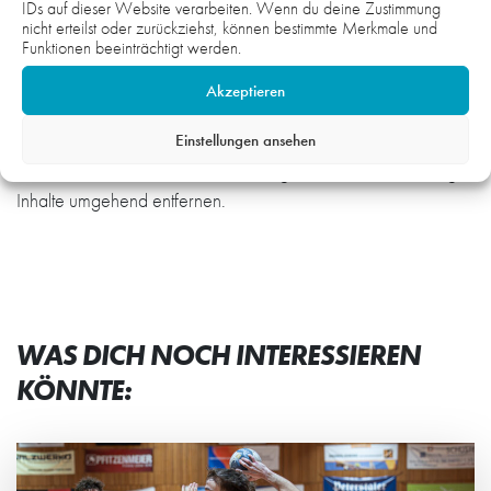
den privaten, nicht kommerziellen Gebrauch gestattet. Soweit
IDs auf dieser Website verarbeiten. Wenn du deine Zustimmung
die Inhalte auf dieser Seite nicht vom Betreiber erstellt wurden,
nicht erteilst oder zurückziehst, können bestimmte Merkmale und
Funktionen beeinträchtigt werden.
werden die Urheberrechte Dritter beachtet. Insbesondere
werden Inhalte Dritter als solche gekennzeichnet. Sollten Sie
Akzeptieren
trotzdem auf eine Urheberrechtsverletzung aufmerksam
Einstellungen ansehen
werden, bitten wir um einen entsprechenden Hinweis. Bei
Bekanntwerden von Rechtsverletzungen werden wir derartige
Inhalte umgehend entfernen.
WAS DICH NOCH INTERESSIEREN
KÖNNTE: