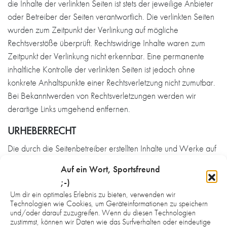
die Inhalte der verlinkten Seiten ist stets der jeweilige Anbieter
oder Betreiber der Seiten verantwortlich. Die verlinkten Seiten
wurden zum Zeitpunkt der Verlinkung auf mögliche
Rechtsverstöße überprüft. Rechtswidrige Inhalte waren zum
Zeitpunkt der Verlinkung nicht erkennbar. Eine permanente
inhaltliche Kontrolle der verlinkten Seiten ist jedoch ohne
konkrete Anhaltspunkte einer Rechtsverletzung nicht zumutbar.
Bei Bekanntwerden von Rechtsverletzungen werden wir
derartige Links umgehend entfernen.
URHEBERRECHT
Die durch die Seitenbetreiber erstellten Inhalte und Werke auf
diesen Seiten unterliegen dem deutschen Urheberrecht. Die
Auf ein Wort, Sportsfreund
Vervielfältigung, Bearbeitung, Verbreitung und jede Art der
;-)
Verwertung außerhalb der Grenzen des Urheberrechtes
Um dir ein optimales Erlebnis zu bieten, verwenden wir
bedürfen der schriftlichen Zustimmung des jeweiligen Autors
Technologien wie Cookies, um Geräteinformationen zu speichern
und/oder darauf zuzugreifen. Wenn du diesen Technologien
bzw. Erstellers. Downloads und Kopien dieser Seite sind nur für
zustimmst, können wir Daten wie das Surfverhalten oder eindeutige