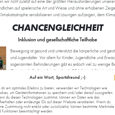
en wir nicht zuletzt auf eine der größten Herausforderungen unser
dlichen auf spielerische Art und Weise und ohne erhobenen Zeigef
limakatastrophe sensibilisieren und Lösungen aufzeigen, dem Kli
CHANCENGLEICHHEIT
Inklusion und gesellschaftliche Teilhabe
Bewegung ist gesund und unterstützt die körperliche und geis
und Jugendalter. Vor allem für Kinder, Jugendliche und Erwa
sogenannten Behinderungen gibt es jedoch viel zu wenige 
Gemeinschaft, die sich seit mehr als 25 Jahren dafür einsetzt
Auf ein Wort, Sportsfreund ;-)
bewegen und in Gemeinschaft Sport treiben, wollen wir auch
Behinderung gerecht werden. Mit unserem inklusiven „Unifi
dir ein optimales Erlebnis zu bieten, verwenden wir Technologien wie
Menschen eine Möglichkeit zur Teilhabe am kulturellen Leben
kies, um Geräteinformationen zu speichern und/oder darauf zuzugreifen.
nn du diesen Technologien zustimmst, können wir Daten wie das
inklusiven Handball-Angebot sorgen wir für mehr Kontakt z
icap
fverhalten oder eindeutige IDs auf dieser Website verarbeiten. Wenn du
Beeinträchtigung und so für mehr Gerechtigkeit. Hier geht e
ne Zustimmung nicht erteilst oder zurückziehst, können bestimmte Merkmale
darum, gemeinsam Spaß zu haben. Wir wollen mit diesem Te
 Funktionen beeinträchtigt werden.