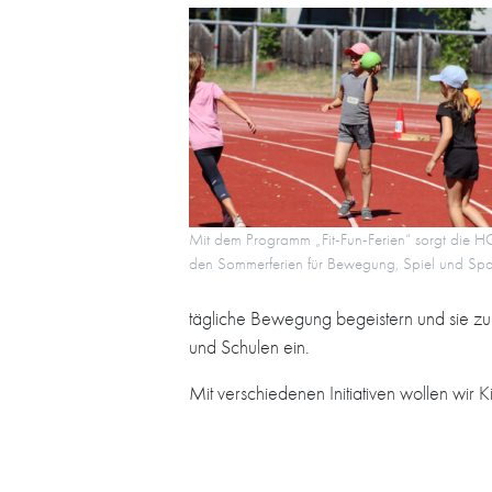
Mit dem Programm „Fit-Fun-Ferien“ sorgt die H
den Sommerferien für Bewegung, Spiel und Spa
tägliche Bewegung begeistern und sie zum
und Schulen ein.
Mit verschiedenen Initiativen wollen wir