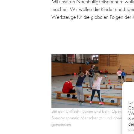
Mit unseren Nachhaltigkeitspartnern woll
machen. Wir wollen die Kinder und Jugen
Werkzeuge für die globalen Folgen der K
Um 
Coo
Bei den Unified-Hyänen und beim Open Sporty
We
Sunday sporteln Menschen mit und ohne Hand
Sur
dei
gemeinsam.
und