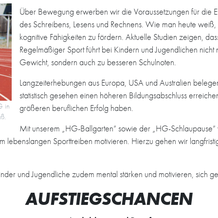
Über Bewegung erwerben wir die Voraussetzungen für die En
des Schreibens, Lesens und Rechnens. Wie man heute weiß,
kognitive Fähigkeiten zu fördern. Aktuelle Studien zeigen, d
Regelmäßiger Sport führt bei Kindern und Jugendlichen nicht 
Gewicht, sondern auch zu besseren Schulnoten.
Langzeiterhebungen aus Europa, USA und Australien belegen
statistisch gesehen einen höheren Bildungsabschluss erreichen
G in
größeren beruflichen Erfolg haben.
ß.
Mit unserem „HG-Ballgarten“ sowie der „HG-Schlaupause“ wo
 lebenslangen Sporttreiben motivieren. Hierzu gehen wir langfristi
 Kinder und Jugendliche zudem mental stärken und motivieren, sich g
AUFSTIEGSCHANCEN