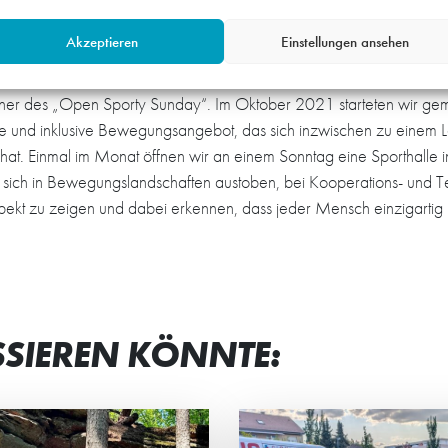
ragen, in der alle verschieden sein dürfen. Uns ist besonders wichti
en fühlt. Wir vermitteln dabei zudem Werte und Fähigkeiten wie T
Akzeptieren
Einstellungen ansehen
tpartner des „Open Sporty Sunday“. Im Oktober 2021 starteten wir 
und inklusive Bewegungsangebot, das sich inzwischen zu einem Leu
at. Einmal im Monat öffnen wir an einem Sonntag eine Sporthalle i
 sich in Bewegungslandschaften austoben, bei Kooperations- und 
kt zu zeigen und dabei erkennen, dass jeder Mensch einzigartig i
SSIEREN KÖNNTE: