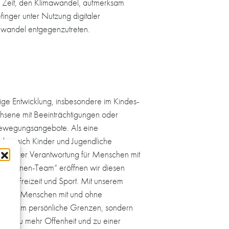
er Zeit, den Klimawandel, aufmerksam
inger unter Nutzung digitaler
mawandel entgegenzutreten.
tige Entwicklung, insbesondere im Kindes-
chsene mit Beeinträchtigungen oder
Bewegungsangebote. Als eine
, dass sich Kinder und Jugendliche
 unserer Verantwortung für Menschen mit
ed-Hyänen-Team“ eröffnen wir diesen
, an Freizeit und Sport. Mit unserem
wischen Menschen mit und ohne
s nicht um persönliche Grenzen, sondern
am zu mehr Offenheit und zu einer