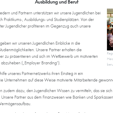
Ausbildung und Beruf
dern und Partnern unterstützen wir unsere Jugendlichen bei
ch Praktikums-, Ausbildungs- und Studienplätzen. Von der
eiter Jugendlicher profitieren im Gegenzug auch unsere
geben wir unseren Jugendlichen Einblicke in die
udienmöglichkeiten. Unsere Partner erhalten die
Rege
eber zu präsentieren und sich im Wettbewerb um motivierten
Hei
v abzuheben („Employer Branding“).
beru
fe unseres Partnernetzwerks ihren Einstieg in ein
 die Unternehmen auf diese Weise motivierte Mitarbeitende gewonn
 zudem dazu, den Jugendlichen Wissen zu vermitteln, das sie sich 
el: Unsere Partner aus dem Finanzwesen wie Banken und Sparkassen
 Vermögensaufbau.