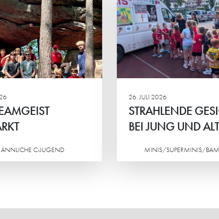
RAHLENDE GESICHTER
“MAN BEKOMM
 JUNG UND ALT
VIEL ZURÜCK”
 Eltern-Kind-Turnier der HG-
Petra Frank und Iry
s standen vor allem der
sind die „Ehrenamtli
insame Spaß, sportlicher
Jahres 2026“ von H
eiz und das Miteinander im
Stadtwerken Schwetz
lpunkt.
026
26. JULI 2026
EAMGEIST
STRAHLENDE GES
RKT
BEI JUNG UND AL
ÄNNLICHE C-JUGEND
MINIS/SUPERMINIS/BAM
Weiterlesen