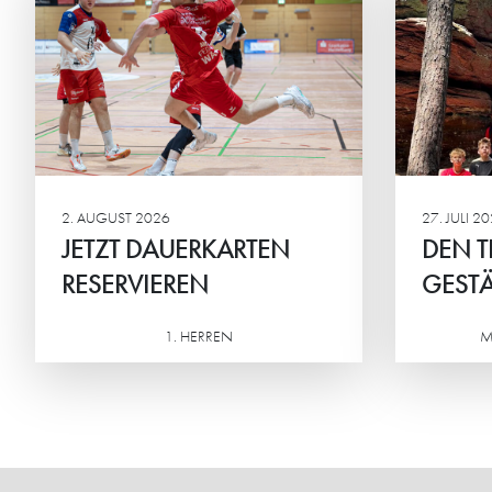
DEN TEAMGEIST
ST
GESTÄRKT
BEI
Die männliche C2 der HG
Beim
verbrachte ein actionreiches
Mini
Wochenende in der Südpfalz.
geme
Ehrg
Mitte
2. AUGUST 2026
27. JULI 2
JETZT DAUERKARTEN
DEN T
RESERVIEREN
GESTÄ
1. HERREN
M
Weiterlesen
Weiterlesen