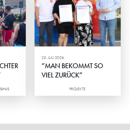
T SO
na Konkova
chen des
G und
ingen.
25. JULI 2026
ICHTER
“MAN BEKOMMT SO
T
VIEL ZURÜCK”
BINIS
PROJEKTE
Weiterlesen