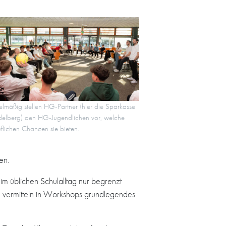
lmäßig stellen HG-Partner (hier die Sparkasse
delberg) den HG-Jugendlichen vor, welche
flichen Chancen sie bieten.
en.
im üblichen Schulalltag nur begrenzt
 vermitteln in Workshops grundlegendes