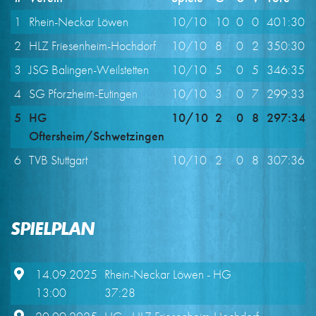
1
Rhein-Neckar Löwen
10/10
10
0
0
401:302
2
HLZ Friesenheim-Hochdorf
10/10
8
0
2
350:302
3
JSG Balingen-Weilstetten
10/10
5
0
5
346:352
4
SG Pforzheim-Eutingen
10/10
3
0
7
299:333
5
HG
10/10
2
0
8
297:348
Oftersheim/Schwetzingen
6
TVB Stuttgart
10/10
2
0
8
307:363
SPIELPLAN
14.09.2025
Rhein-Neckar Löwen
- HG
13:00
37:28