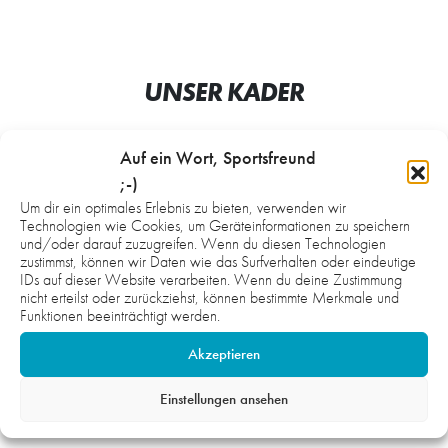
UNSER KADER
Auf ein Wort, Sportsfreund
;-)
Um dir ein optimales Erlebnis zu bieten, verwenden wir
Technologien wie Cookies, um Geräteinformationen zu speichern
und/oder darauf zuzugreifen. Wenn du diesen Technologien
zustimmst, können wir Daten wie das Surfverhalten oder eindeutige
IDs auf dieser Website verarbeiten. Wenn du deine Zustimmung
RAPHAEL MEHLIS
TOM BALDAUF
nicht erteilst oder zurückziehst, können bestimmte Merkmale und
Funktionen beeinträchtigt werden.
Akzeptieren
Einstellungen ansehen