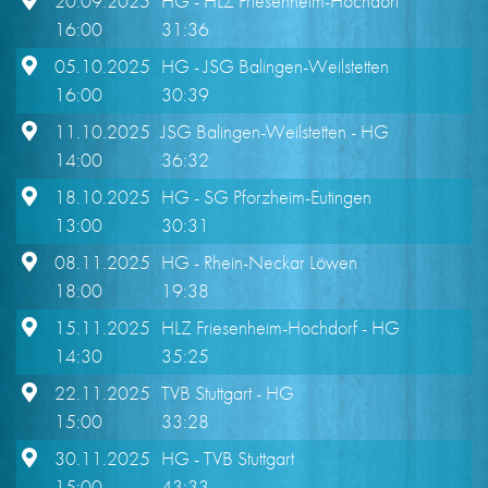
20.09.2025
HG
- HLZ Friesenheim-Hochdorf
16:00
31:36
05.10.2025
HG
- JSG Balingen-Weilstetten
16:00
30:39
11.10.2025
JSG Balingen-Weilstetten
- HG
14:00
36:32
18.10.2025
HG
- SG Pforzheim-Eutingen
13:00
30:31
08.11.2025
HG
- Rhein-Neckar Löwen
18:00
19:38
15.11.2025
HLZ Friesenheim-Hochdorf
- HG
14:30
35:25
22.11.2025
TVB Stuttgart
- HG
15:00
33:28
30.11.2025
HG
- TVB Stuttgart
15:00
43:33