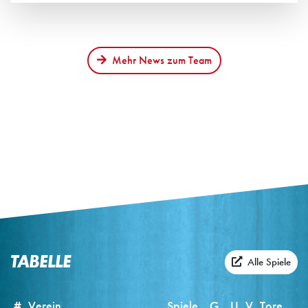
Weiterlesen
Mehr News zum Team
TABELLE
Alle Spiele
#
Verein
Spiele
G
U
V
Tore