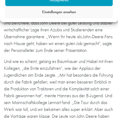
Akzeptieren
Studiengängen an der Dualen Hochschule wie
Betriebswirtschaftslehre, Elektrotechnik oder Software-
Einstellungen ansehen
Entwicklung. Habel erklärte kurz das Bewerbungsverfahren
und berichtete, dass John Deere bei guter Leistung und stabiler
wirtschaftlicher Lage ihren Azubis und Studierenden eine
Übernahme garantiere. „Wenn Ihr heute als John-Deere-Fans
nach Hause geht, haben wir einen guten Job gemacht“, sagte
der Personalleiter zum Ende seiner Präsentation.
Und wie es scheint, gelang es Baumhauer und Habel mit ihren
Kollegen, „die Ernte einzufahren“, wie der Applaus der
Jugendlichen am Ende zeigte. „Mir hat besonders die Führung
durch die Fabrik gefallen, weil man einen besseren Einblick in
die Produktion von Traktoren und die Komplexität solch einer
Fabrik gewonnen hat“, meinte Hannes aus der B-Jugend. Und
sein Mannschaftskollege Lennart fand: „Die Tour durch das
Werk war toll, und wir bekamen alles super erklärt. Aber auch
die Vorträge waren klasse. Die Leute von John Deere haben