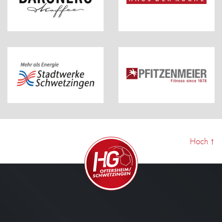
Hoch
↑