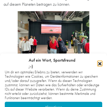
auf diesem Planeten beitragen zu können.
Auf ein Wort, Sportsfreund
;-)
Ehe einige John-Deere-Mitarbeitende die jungen HGler übers
Um dir ein optimales Erlebnis zu bieten, verwenden wir
Technologien wie Cookies, um Geräteinformationen zu speichern
Werksgelände in die riesigen Produktionshallen führten,
und/oder darauf zuzugreifen. Wenn du diesen Technologien
erläuterte der Personalleiter die zahlreichen
zustimmst, können wir Daten wie das Surfverhalten oder eindeutige
IDs auf dieser Website verarbeiten. Wenn du deine Zustimmung
Einstiegsmöglichkeiten ins Unternehmen: von der gewerblich-
nicht erteilst oder zurückziehst, können bestimmte Merkmale und
technischen Ausbildung etwa zum Industriemechaniker,
Funktionen beeinträchtigt werden.
Mechatroniker oder Elektroniker bis hin zu verschiedenen