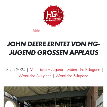
Zum Inhalt springen
Zur Startseite
Wir.
Rocken.
JOHN DEERE ERNTET VON HG-
JUGEND GROSSEN APPLAUS
13. Juli 2024 |
Männliche A-Jugend
|
Männliche B-Jugend
|
Weibliche A-Jugend
|
Weibliche B-Jugend