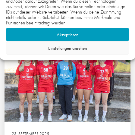
29. SEPTEMBER 2025
und/oder darauf zuzugreifen. Wenn du diesen Technologien
zustimmst, können wir Daten wie das Surfverhalten oder eindeutige
ÜBER DEN CHARAKTER UND KAMPF ZUM
IDs auf dieser Website verarbeiten. Wenn du deine Zustimmung
SIEG
nicht erteilst oder zurückziehst, können bestimmte Merkmale und
Funktionen beeinträchtigt werden.
Weiterlesen
Akzeptieren
Einstellungen ansehen
23. SEPTEMBER 2025