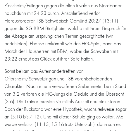
Pforzheim/Eutingen gegen die alten Rivalen aus Nordbaden
hauchdünn mit 24:23 durch. Anschließend verlor
Herausforderer TSB Schwäbisch Gemünd 20:27 (13:11)
gegen die SG BBM Bietigheim, welche mit ihrem Einspruch für
die Absage am ursprünglichen Termin gesorgt hatte (wir
berichteten). Ebenso umkämpft wie das HG-Spiel, dann das
Match der Hausherren mit BBM, wobei die Schwaben mit
23:22 erneut das Glück auf ihrer Seite hatten.
Somit bekam das Aufeinandertreffen von
Oftersheim/Schwetzingen und TSB vorentscheidenden
Charakter. Nach einem verworfenen Siebenmeter beim Stand
von 3:2 verloren die HG-Jungs die Geduld und die Übersicht
(3:6). Die Trainer mussten sie mittels Auszeit neu einjustieren.
Doch der Rückstand war eine Hypothek, wuchs teilweise sogar
an (5:10 bis 7:12). Und mit dieser Schuld ging es weiter. Mal
wurde verkürzt (11:13, 15:16 trotz Unterzahl), dann sah es