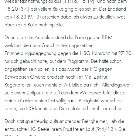
wieder fast hoffnungslos aus (11:16, 16:19). Und nach dem
18:20 (37.) bei vollem Risiko ging alles schief. Der Endstand
von 18:23 (9:13) erschien dabei als etwas zu deutlich, was
aber keine Rolle mehr spielte.
Denn direkt im Anschluss stand die Partie gegen BBM,
welches die nach Gerichtsurteil angesetzten
Entscheidungsbegegnung gegen die HSG Konstanz mit 27:20
für sich gebucht hatte, auf dem Programm. Die hätte schon
angepfiffen sein sollen, als das Match der HG gegen
Schwäbisch Gmünd praktisch noch lief. Viel Zeit für
Regeneration, auch mentaler Art, blieb da nicht. Allerdings war
zu diesem Zeitpunkt die Luft aus dem Wettbewerb für diese
beiden Kontrahenten fast völlig raus. Bietigheim war schon
durch, die HG konnte den Direktplatz nicht mehr erreichen.
Doch statt spielfreudig auftrumpfender Bietigheimer, ließ die
enttäuschte HG-Seele ihrem Frust freien Lauf (9:4/12.). Die