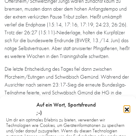
Oftersheim/Schwetzinger Jungs waren zunächst kaum zu
bremsen, mussten dann aber dem hohen Anfangstempo und
der extrem verkürzten Pause Tribut zollen. Heißt umkämpft
verlief die Endphase (15:14, 17:16, 17:19, 24:23, 26:26).
Trotz der 26:27 (15:11)-Niederlage, holten die Kurpfälzer
sich für die bundesweite Endrunde (BWER, 13./14. Juni) das
nötige Selbstvertrauen. Aber statt anvisierter Pfingstferien, heißt
es weitere Wochen in den Trainingshalle schwitzen.
Die letzte Entscheidung des Tages fiel dann zwischen
Pforzheim/Eutingen und Schwäbisch Gemünd. Während der
Ausrichter nach seinem 23:17-Sieg die erneute Bundesliga-
Teilnahme feierte, wird Schwäbisch Gmünd die HG in die
BWER begleiten. Dort warten bislang Emsdetten,
Auf ein Wort, Sportsfreund
Ahlen/Hamm, Vallendar, Nieder-Olm, Günzburg,
;-)
Ottobeuren, Dessau-Rosslauer HV, ThSV Eisenach, Bonner
Um dir ein optimales Erlebnis zu bieten, verwenden wir
JSG, TV Aldekerk Weitere Verbände spielen ihre Teilnehmer
Technologien wie Cookies, um Geräteinformationen zu speichern
und/oder darauf zuzugreifen. Wenn du diesen Technologien
noch aus.