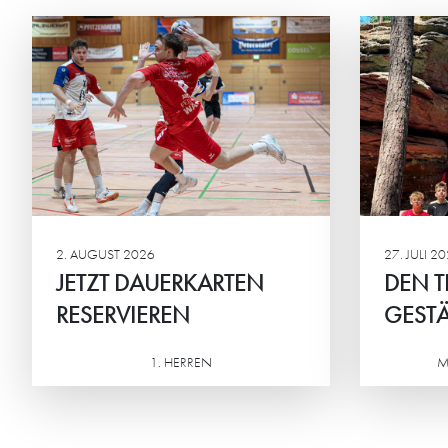
DEN TEAMGEIST
ST
GESTÄRKT
BEI
Die männliche C2 der HG
Beim
verbrachte ein actionreiches
Mini
Wochenende in der Südpfalz.
geme
Ehrg
Mitte
2. AUGUST 2026
27. JULI 2
JETZT DAUERKARTEN
DEN T
RESERVIEREN
GESTÄ
1. HERREN
M
Weiterlesen
Weiterlesen