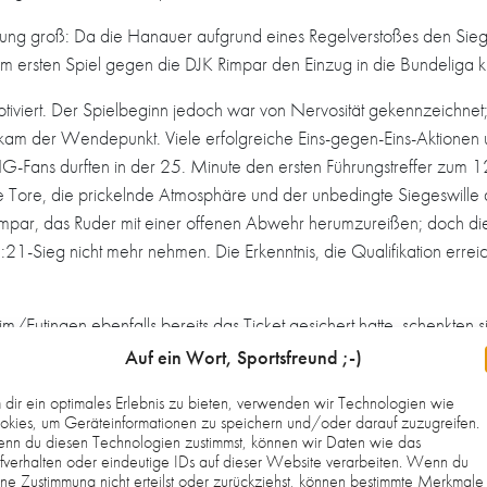
g groß: Da die Hanauer aufgrund eines Regelverstoßes den Sieg 
em ersten Spiel gegen die DJK Rimpar den Einzug in die Bundeliga 
tiviert. Der Spielbeginn jedoch war von Nervosität gekennzeichnet; 
 kam der Wendepunkt. Viele erfolgreiche Eins-gegen-Eins-Aktionen 
HG-Fans durften in der 25. Minute den ersten Führungstreffer zum 
lte Tore, die prickelnde Atmosphäre und der unbedingte Siegeswill
Rimpar, das Ruder mit einer offenen Abwehr herumzureißen; doch d
1-Sieg nicht mehr nehmen. Die Erkenntnis, die Qualifikation erreic
/Eutingen ebenfalls bereits das Ticket gesichert hatte, schenkten
in dem kämpferischen Spiel über weite Strecken in Führung lag, 
Auf ein Wort, Sportsfreund ;-)
ndspurt aktivierten die Jungs ihre letzten Kräfte, inzwischen hatten
dir ein optimales Erlebnis zu bieten, verwenden wir Technologien wie
niersieg.
kies, um Geräteinformationen zu speichern und/oder darauf zuzugreifen.
nn du diesen Technologien zustimmst, können wir Daten wie das
ikationsturnier am 21. April bis zum fünften und letzten am verga
fverhalten oder eindeutige IDs auf dieser Website verarbeiten. Wenn du
ne Zustimmung nicht erteilst oder zurückziehst, können bestimmte Merkmale
einheiten und verschobenen Urlaube haben sich nun gelohnt. Das T