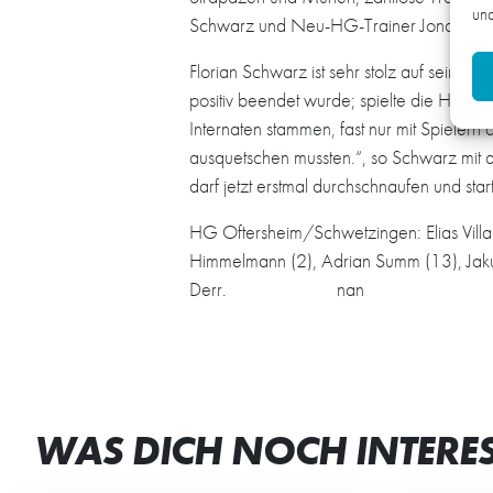
und
Schwarz und Neu-HG-Trainer Jonah Fassung
Florian Schwarz ist sehr stolz auf seine J
positiv beendet wurde; spielte die HG d
Internaten stammen, fast nur mit Spieler
ausquetschen mussten.“, so Schwarz mit 
darf jetzt erstmal durchschnaufen und sta
HG Oftersheim/Schwetzingen: Elias Villa 
Himmelmann (2), Adrian Summ (13), Jakub
Derr. nan
WAS DICH NOCH INTERE