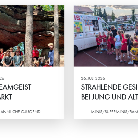
RAHLENDE GESICHTER
“MAN BEKOMM
 JUNG UND ALT
VIEL ZURÜCK”
 Eltern-Kind-Turnier der HG-
Petra Frank und Iry
s standen vor allem der
sind die „Ehrenamtli
insame Spaß, sportlicher
Jahres 2026“ von H
eiz und das Miteinander im
Stadtwerken Schwetz
lpunkt.
026
26. JULI 2026
EAMGEIST
STRAHLENDE GES
RKT
BEI JUNG UND AL
ÄNNLICHE C-JUGEND
MINIS/SUPERMINIS/BAM
Weiterlesen