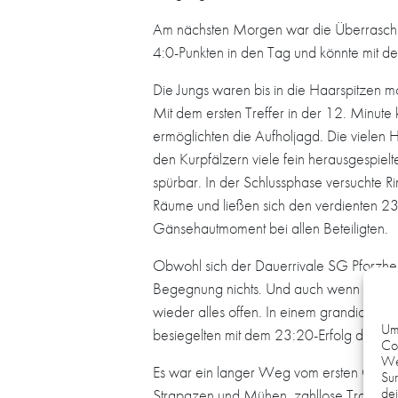
Am nächsten Morgen war die Überraschun
4:0-Punkten in den Tag und könnte mit d
Die Jungs waren bis in die Haarspitzen mo
Mit dem ersten Treffer in der 12. Minute
ermöglichten die Aufholjagd. Die vielen 
den Kurpfälzern viele fein herausgespie
spürbar. In der Schlussphase versuchte 
Räume und ließen sich den verdienten 23:2
Gänsehautmoment bei allen Beteiligten.
Obwohl sich der Dauerrivale SG Pforzheim
Begegnung nichts. Und auch wenn die HG 
wieder alles offen. In einem grandiosen E
Um 
besiegelten mit dem 23:20-Erfolg den Tur
Coo
We
Es war ein langer Weg vom ersten Qualif
Sur
dei
Strapazen und Mühen, zahllose Trainings