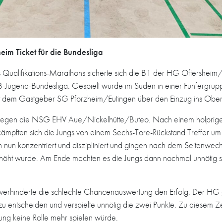
zheim Ticket für die Bundesliga
 Qualifikations-Marathons sicherte sich die B1 der HG Oftersheim/
e B-Jugend-Bundesliga. Gespielt wurde im Süden in einer Fünfergrup
mit dem Gastgeber SG Pforzheim/Eutingen über den Einzug ins Obe
 gegen die NSG EHV Aue/Nickelhütte/Buteo. Nach einem holprigen,
 kämpften sich die Jungs von einem Sechs-Tore-Rückstand Treffer um
n nun konzentriert und diszipliniert und gingen nach dem Seitenwech
erhöht wurde. Am Ende machten es die Jungs dann nochmal unnötig
rhinderte die schlechte Chancenauswertung den Erfolg. Der HG ge
 zu entscheiden und verspielte unnötig die zwei Punkte. Zu diesem 
ung keine Rolle mehr spielen würde.