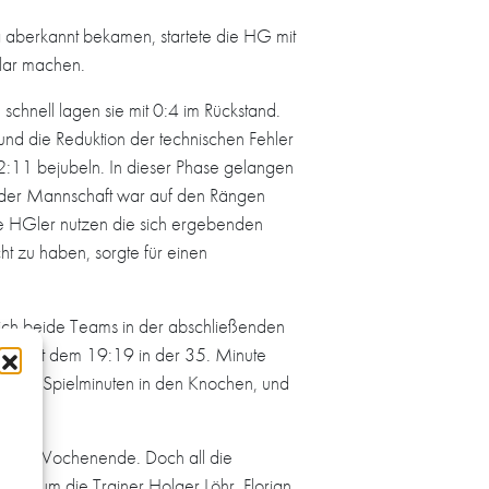
aberkannt bekamen, startete die HG mit
klar machen.
schnell lagen sie mit 0:4 im Rückstand.
und die Reduktion der technischen Fehler
12:11 bejubeln. In dieser Phase gelangen
e der Mannschaft war auf den Rängen
ie HGler nutzen die sich ergebenden
ht zu haben, sorgte für einen
 sich beide Teams in der abschließenden
war mit dem 19:19 in der 35. Minute
 sie 155 Spielminuten in den Knochen, und
ngenen Wochenende. Doch all die
eam um die Trainer Holger Löhr, Florian