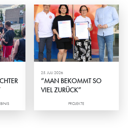
T SO
na Konkova
chen des
G und
ingen.
25. JULI 2026
ICHTER
“MAN BEKOMMT SO
T
VIEL ZURÜCK”
BINIS
PROJEKTE
Weiterlesen