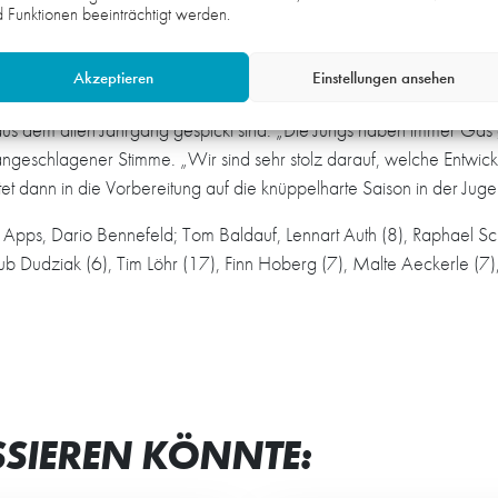
 Funktionen beeinträchtigt werden.
e hat sich mit jedem Turnier verbessert und mit seinem Einsatz un
ungs, die Wahnsinniges geleistet haben. Für ihn ist es nicht selbstver
Akzeptieren
Einstellungen ansehen
och mit vielen Akteuren aus dem jungen Jahrgang, während die ande
n aus dem alten Jahrgang gespickt sind. „Die Jungs haben immer Gas
angeschlagener Stimme. „Wir sind sehr stolz darauf, welche Entw
rtet dann in die Vorbereitung auf die knüppelharte Saison in der Ju
Apps, Dario Bennefeld; Tom Baldauf, Lennart Auth (8), Raphael Sch
 Dudziak (6), Tim Löhr (17), Finn Hoberg (7), Malte Aeckerle (7),
SSIEREN KÖNNTE: