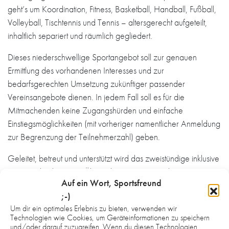
geht’s um Koordination, Fitness, Basketball, Handball, Fußball,
Volleyball, Tischtennis und Tennis – altersgerecht aufgeteilt,
inhaltlich separiert und räumlich gegliedert.
Dieses niederschwellige Sportangebot soll zur genauen
Ermittlung des vorhandenen Interesses und zur
bedarfsgerechten Umsetzung zukünftiger passender
Vereinsangebote dienen. In jedem Fall soll es für die
Mitmachenden keine Zugangshürden und einfache
Einstiegsmöglichkeiten (mit vorheriger namentlicher Anmeldung
zur Begrenzung der Teilnehmerzahl) geben.
Geleitet, betreut und unterstützt wird das zweistündige inklusive
Training durch eigene Übungsleiter, Trainer und Betreuer von
Auf ein Wort, Sportsfreund
TV und HG, externen Coaches sowie sport- und
;-)
sonderpädagogischen Experten aus der Region. Für die nötige
Um dir ein optimales Erlebnis zu bieten, verwenden wir
Sicherheit und medizinische Versorgung vor Ort sorgt das Rote
Technologien wie Cookies, um Geräteinformationen zu speichern
Kreuz.
und/oder darauf zuzugreifen. Wenn du diesen Technologien