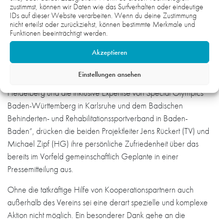
zustimmst, können wir Daten wie das Surfverhalten oder eindeutige
IDs auf dieser Website verarbeiten. Wenn du deine Zustimmung
„Wir sind sehr froh und dankbar über die fachliche und
nicht erteilst oder zurückziehst, können bestimmte Merkmale und
personelle Unterstützung der Comenius-Schule Schwetzingen
Funktionen beeinträchtigt werden.
und der Lebenshilfe Mannheim-Schwetzingen-Hockenheim
Akzeptieren
sowie der beiden Sportkreise Mannheim und Heidelberg im
Badischen Sportbund Nord. Außerdem über die
Einstellungen ansehen
wissenschaftliche Betreuung der Pädagogischen Hochschule
Heidelberg und die inklusive Expertise von Special Olympics
Baden-Württemberg in Karlsruhe und dem Badischen
Behinderten- und Rehabilitationssportverband in Baden-
Baden“, drücken die beiden Projektleiter Jens Rückert (TV) und
Michael Zipf (HG) ihre persönliche Zufriedenheit über das
bereits im Vorfeld gemeinschaftlich Geplante in einer
Pressemitteilung aus.
Ohne die tatkräftige Hilfe von Kooperationspartnern auch
außerhalb des Vereins sei eine derart spezielle und komplexe
Aktion nicht möglich. Ein besonderer Dank gehe an die