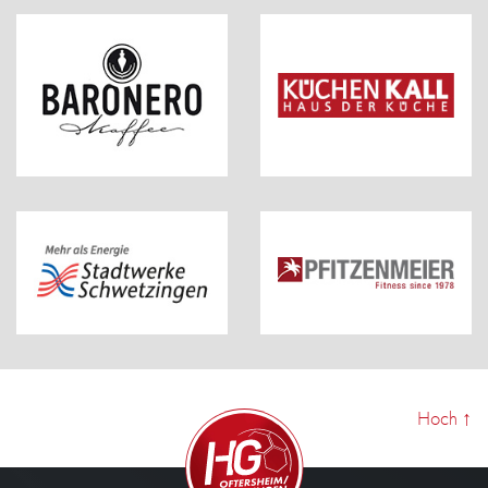
Hoch
↑