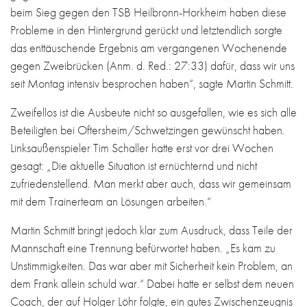
beim Sieg gegen den TSB Heilbronn-Horkheim haben diese
Probleme in den Hintergrund gerückt und letztendlich sorgte
das enttäuschende Ergebnis am vergangenen Wochenende
gegen Zweibrücken (Anm. d. Red.: 27:33) dafür, dass wir uns
seit Montag intensiv besprochen haben“, sagte Martin Schmitt.
Zweifellos ist die Ausbeute nicht so ausgefallen, wie es sich alle
Beteiligten bei Oftersheim/Schwetzingen gewünscht haben.
Linksaußenspieler Tim Schaller hatte erst vor drei Wochen
gesagt: „Die aktuelle Situation ist ernüchternd und nicht
zufriedenstellend. Man merkt aber auch, dass wir gemeinsam
mit dem Trainerteam an Lösungen arbeiten.“
Martin Schmitt bringt jedoch klar zum Ausdruck, dass Teile der
Mannschaft eine Trennung befürwortet haben. „Es kam zu
Unstimmigkeiten. Das war aber mit Sicherheit kein Problem, an
dem Frank allein schuld war.“ Dabei hatte er selbst dem neuen
Coach, der auf Holger Löhr folgte, ein gutes Zwischenzeugnis