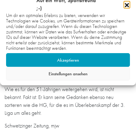
Personalpolitik bereits im November nicht mit Selbstkritik: „Wir
Auf ein Wort, Sportsfreund
müssen den Rückschluss ziehen, dass uns ein oder zwei
;-)
Um dir ein optimales Erlebnis zu bieten, verwenden wir
Spieler mehr im Kader guttun würden.“ Am Freitag ergänzte
Technologien wie Cookies, um Geräteinformationen zu speichern
er: „Wir beobachten weiter den Markt und sind mit vielen
und/oder darauf zuzugreifen. Wenn du diesen Technologien
Spielern in Kontakt. Zu vermelden gibt es aber noch nichts.“
zustimmst, können wir Daten wie das Surfverhalten oder eindeutige
IDs auf dieser Website verarbeiten. Wenn du deine Zustimmung
nicht erteilst oder zurückziehst, können bestimmte Merkmale und
Noch einmal zurück zu Frank Schmitt. Am Ende hat es nicht
Funktionen beeinträchtigt werden.
gepasst und deswegen verlässt der Trainer zum zweiten Mal
Akzeptieren
nacheinander vorzeitig einen Verein. Auch bei der SG
Leutershausen war eher Schluss, weil Marc Nagel seine
Einstellungen ansehen
Arbeit früher als geplant aufnahm.
Wie es für den 51-Jährigen weitergehen wird, ist nicht
bekannt. Fakt ist: Er kann seine Gedanken ebenso neu
sortieren wie die HG, für die es im Überlebenskampf der 3.
Liga um alles geht.
Schwetzinger Zeitung, mjw