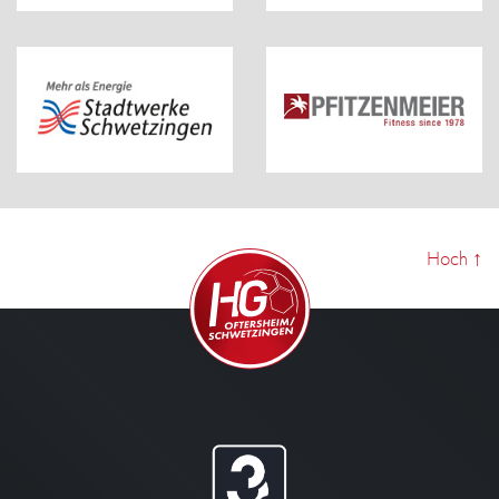
Hoch
↑