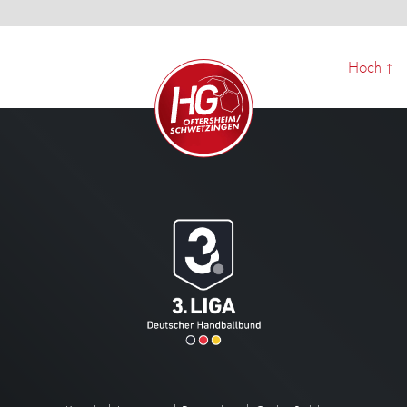
Hoch
↑