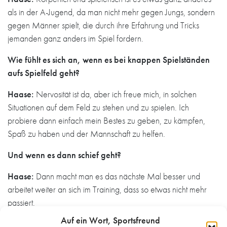
als in der A-Jugend, da man nicht mehr gegen Jungs, sondern
gegen Männer spielt, die durch ihre Erfahrung und Tricks
jemanden ganz anders im Spiel fordern.
Wie fühlt es sich an, wenn es bei knappen Spielständen
aufs Spielfeld geht?
Haase:
Nervosität ist da, aber ich freue mich, in solchen
Situationen auf dem Feld zu stehen und zu spielen. Ich
probiere dann einfach mein Bestes zu geben, zu kämpfen,
Spaß zu haben und der Mannschaft zu helfen.
Und wenn es dann schief geht?
Haase:
Dann macht man es das nächste Mal besser und
arbeitet weiter an sich im Training, dass so etwas nicht mehr
passiert.
Auf ein Wort, Sportsfreund
Wie sind die Erwartungen vor der Partie heute Abend?