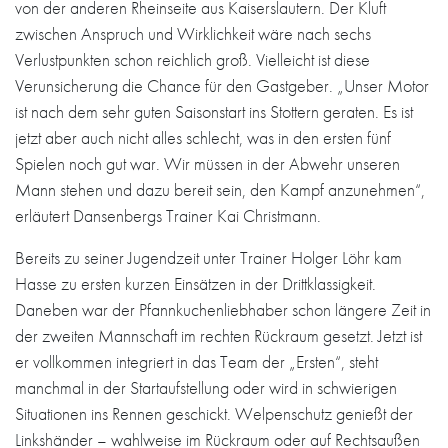
von der anderen Rheinseite aus Kaiserslautern. Der Kluft
zwischen Anspruch und Wirklichkeit wäre nach sechs
Verlustpunkten schon reichlich groß. Vielleicht ist diese
Verunsicherung die Chance für den Gastgeber. „Unser Motor
ist nach dem sehr guten Saisonstart ins Stottern geraten. Es ist
jetzt aber auch nicht alles schlecht, was in den ersten fünf
Spielen noch gut war. Wir müssen in der Abwehr unseren
Mann stehen und dazu bereit sein, den Kampf anzunehmen“,
erläutert Dansenbergs Trainer Kai Christmann.
Bereits zu seiner Jugendzeit unter Trainer Holger Löhr kam
Hasse zu ersten kurzen Einsätzen in der Drittklassigkeit.
Daneben war der Pfannkuchenliebhaber schon längere Zeit in
der zweiten Mannschaft im rechten Rückraum gesetzt. Jetzt ist
er vollkommen integriert in das Team der „Ersten“, steht
manchmal in der Startaufstellung oder wird in schwierigen
Situationen ins Rennen geschickt. Welpenschutz genießt der
Linkshänder – wahlweise im Rückraum oder auf Rechtsaußen