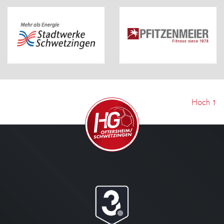
Hoch
↑