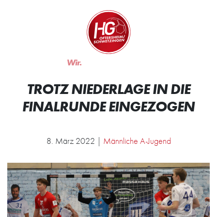
Zum Inhalt springen
Zur Startseite
Wir.
Rocken.
TROTZ NIEDERLAGE IN DIE
FINALRUNDE EINGEZOGEN
8. März 2022 |
Männliche A-Jugend