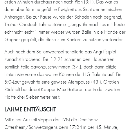
ersten Minuten durchaus noch nach Plan (3:1). Das war es
dann aber für eine gefühlte Ewigkeit aus Sicht der heimischen
Anhänger. Bis zur Pause wurde der Schaden noch begrenzt,
Trainer Christoph Lahme stöhnte: „Jungs, ihr macht es mir heute
echt nicht leicht.“ Immer wieder wurden Bälle in die Hände der
Gegner gespielt, die diese zum Kontern zu nutzen verstanden.
Auch nach dem Seitenwechsel scheiterte das Angriffsspiel
zunächst krachend. Bei 12:21 schienen den Hausherren
sämtlich Felle davonzuschwimmen (37.), doch dann blitzte
hinten wie vorne das wahre Können der HG-Talente auf. Ein
5:0-Lauf gewährte eine gewisse Atempause (43.). Großen
Rückhalt bot dabei Keeper Max Botterer, der in der zweiten
Hälfte drei Siebenmeter hielt.
LAHME ENTTÄUSCHT
Mit einer Auszeit stoppte der TVN die Dominanz
Oftersheim/Schwetzingens beim 17:24 in der 45. Minute,