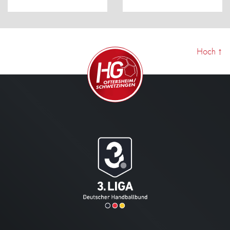
Hoch
↑