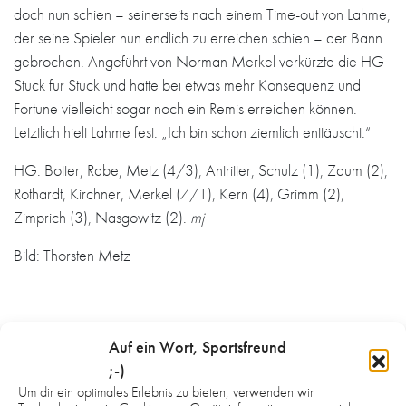
doch nun schien – seinerseits nach einem Time-out von Lahme,
der seine Spieler nun endlich zu erreichen schien – der Bann
gebrochen. Angeführt von Norman Merkel verkürzte die HG
Stück für Stück und hätte bei etwas mehr Konsequenz und
Fortune vielleicht sogar noch ein Remis erreichen können.
Letztlich hielt Lahme fest: „Ich bin schon ziemlich enttäuscht.“
HG: Botter, Rabe; Metz (4/3), Antritter, Schulz (1), Zaum (2),
Rothardt, Kirchner, Merkel (7/1), Kern (4), Grimm (2),
Zimprich (3), Nasgowitz (2).
mj
Bild: Thorsten Metz
Auf ein Wort, Sportsfreund
;-)
WAS DICH NOCH INTERESSIEREN
Um dir ein optimales Erlebnis zu bieten, verwenden wir