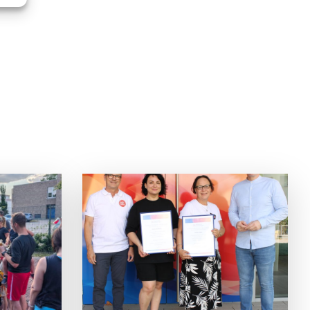
T SO
na Konkova
chen des
G und
ingen.