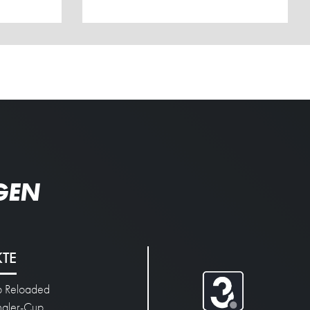
GEN
KTE
p Reloaded
engler-Cup