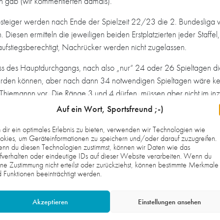
en gab (wir kommentierten damals).
steiger werden nach Ende der Spielzeit 22/23 die 2. Bundesliga ve
. Diesen ermitteln die jeweiligen beiden Erstplatzierten jeder Staffe
aufstiegsberechtigt, Nachrücker werden nicht zugelassen.
uss des Hauptdurchgangs, nach also „nur“ 24 oder 26 Spieltagen die
werden können, aber nach dann 34 notwendigen Spieltagen wäre ke
Thiemannn vor. Die Ränge 3 und 4 dürfen, müssen aber nicht im inzw
lwettbewerb unter sich ausmachen – oder einfach weiterhin Spielp
Auf ein Wort, Sportsfreund ;-)
ist übernächste Saison definitv nicht mehr in der 3. Liga dabei. Die
dir ein optimales Erlebnis zu bieten, verwenden wir Technologien wie
kies, um Geräteinformationen zu speichern und/oder darauf zuzugreifen.
lvieren eine komplette Hin- und Rückrunde. Nur der Sieger darf sich 
nn du diesen Technologien zustimmst, können wir Daten wie das
ückerliste an, sollten erneut aufstiegswillige Oberligisten fehlen 
fverhalten oder eindeutige IDs auf dieser Website verarbeiten. Wenn du
ger Rückzug, Insolvenz oder anderes). Ist absehbar, dass mehrere A
ne Zustimmung nicht erteilst oder zurückziehst, können bestimmte Merkmale
 Funktionen beeinträchtigt werden.
en angesetzt. So soll die angestrebte Normstärke von 64 Liga-Manns
ausgewogeneres Verfahren, bei dem aus den Schwächen der letzten S
Akzeptieren
Einstellungen ansehen
 günstiger gewesen sei, nicht zu gewinnen, um mit mehr Punkten in 