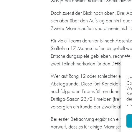
was ja bekanntlich Raum für Spekulation
Doch zuerst der Blick nach oben. Drei Ab
sich aber über den Aufstieg dorthin freuen
Zweite Mannschaften sind ohnehin nicht 
Für viele Teams darunter ist nach Abschl
Staffeln a 17 Mannschaften eingelteilt 
Entscheidungsspiele geblieben, rechnete 
zwei Teilnehmerkarten für den DHB-Poka
Wer auf Rang 12 oder schlechter einkommt, 
Um 
Coo
Abstiegsrunde. Diese fünf Kandidaten abso
We
nachfolgenden Teams führen dann die Nachr
Sur
Drittliga-Saison 23/24 melden (freiwilli
dei
und
vorsorglich ein Runde der Zwölftplatziert
Bei erster Betrachtung ergibt sich ein 
Vorwurf, dass es für einige Mannschaften