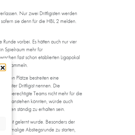
rlassen. Nur zwei Drittligisten werden
l, sofern sie denn für die HBL 2 melden.
 Runde vorbei. Es hätten auch nur vier
in Spielraum mehr für
ischen fast schon etablierten Ligapokal
raxis sammeln.
 elften Plätze bestreiten eine
weiter Drittligist nennen. Die
oder berechtigte Teams nicht mehr für die
usfälle anstehen könnten, würde auch
chaften ständig zu erhalten sein.
pielzeit gelernt wurde. Besonders der
die damalige Abstiegsrunde zu starten,