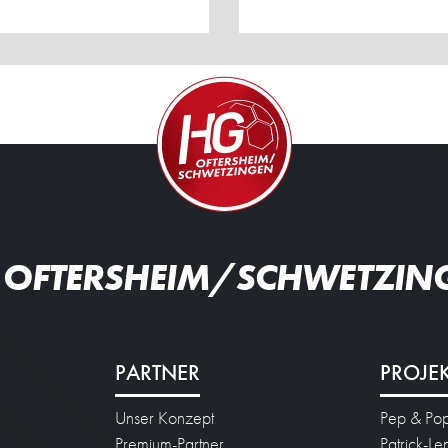
 OFTERSHEIM/SCHWETZIN
PARTNER
PROJE
Unser Konzept
Pep & Po
n
Premium-Partner
Patrick-L