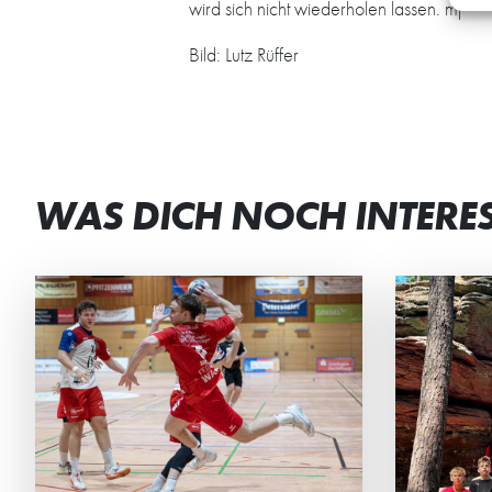
wird sich nicht wiederholen lassen. mj
Bild: Lutz Rüffer
WAS DICH NOCH INTERE
DEN TEAMGEIST
ST
GESTÄRKT
BEI
Die männliche C2 der HG
Beim
verbrachte ein actionreiches
Mini
Wochenende in der Südpfalz.
geme
Ehrg