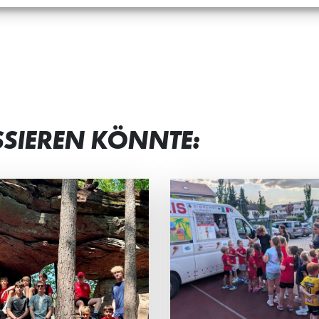
SSIEREN KÖNNTE:
RAHLENDE GESICHTER
“MAN BEKOMM
 JUNG UND ALT
VIEL ZURÜCK”
 Eltern-Kind-Turnier der HG-
Petra Frank und Iry
s standen vor allem der
sind die „Ehrenamtli
insame Spaß, sportlicher
Jahres 2026“ von H
eiz und das Miteinander im
Stadtwerken Schwetz