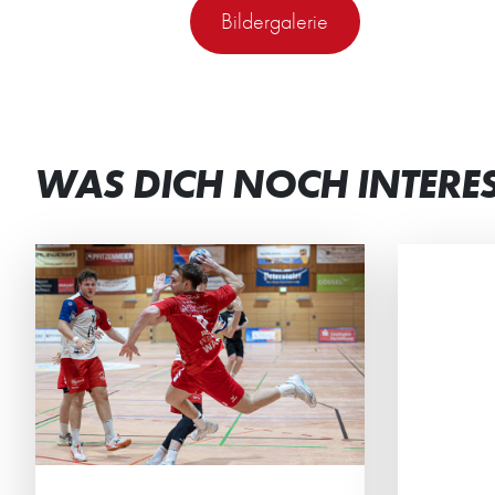
Bildergalerie
WAS DICH NOCH INTERE
DEN TEAMGEIST
ST
GESTÄRKT
BEI
Die männliche C2 der HG
Beim
verbrachte ein actionreiches
Mini
Wochenende in der Südpfalz.
geme
Ehrg
Mitte