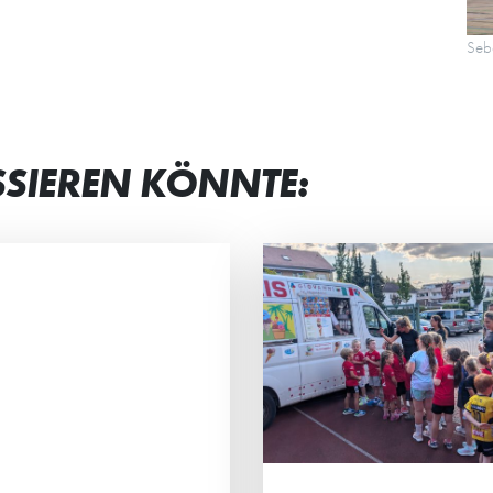
Seba
SSIEREN KÖNNTE:
RAHLENDE GESICHTER
“MAN BEKOMM
 JUNG UND ALT
VIEL ZURÜCK”
 Eltern-Kind-Turnier der HG-
Petra Frank und Iry
s standen vor allem der
sind die „Ehrenamtli
insame Spaß, sportlicher
Jahres 2026“ von H
eiz und das Miteinander im
Stadtwerken Schwetz
lpunkt.