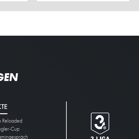
GEN
KTE
p Reloaded
engler-Cup
mingespräch