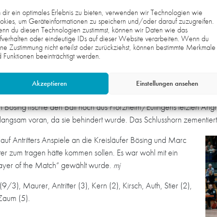
verschaffen (17:16, 19:20, 23:22). Im Gleichschritt ging e
dir ein optimales Erlebnis zu bieten, verwenden wir Technologien wie
kies, um Geräteinformationen zu speichern und/oder darauf zuzugreifen.
Der Krimi kulminierte in den letzten zwei Spielminuten. Der E
 von
nn du diesen Technologien zustimmst, können wir Daten wie das
aber jede Aktion hätte jetzt noch eine andere Entscheidung 
fverhalten oder eindeutige IDs auf dieser Website verarbeiten. Wenn du
ne Zustimmung nicht erteilst oder zurückziehst, können bestimmte Merkmale
zunächst einen Wurf fast an die Decke. Dieser war von den 
 Funktionen beeinträchtigt werden.
worden, womit es keinen Eckball gab.
lm zu ungenau ab, am von Luca Berghoffer gehüteten HG-Kasten vor
Akzeptieren
Einstellungen ansehen
 erwähnte Lattenknaller von Leon Haase (59:30) sowie eine finale
Bösing fischte den Ball noch aus Pforzheim/Eutingens letzten Angri
ngsam voran, da sie behindert wurde. Das Schlusshorn zementierte
rlauf Antritters Anspiele an die Kreisläufer Bösing und Marc
ter zum tragen hätte kommen sollen. Es war wohl mit ein
layer of the Match“ gewählt wurde.
mj
3), Maurer, Antritter (3), Kern (2), Kirsch, Auth, Stier (2),
 Zaum (5).