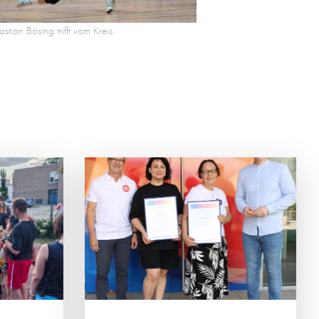
stian Bösing trifft vom Kreis
T SO
na Konkova
chen des
G und
ingen.