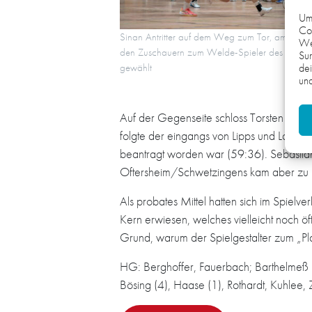
Um 
Coo
Sinan Antritter auf dem Weg zum Tor, am Ende
We
den Zuschauern zum Welde-Spieler des Spiels
Sur
dei
gewählt
und
Auf der Gegenseite schloss Torsten Anse
folgte der eingangs von Lipps und Lahme
beantragt worden war (59:36). Sebastian 
Oftersheim/Schwetzingens kam aber zu la
Als probates Mittel hatten sich im Spielve
Kern erwiesen, welches vielleicht noch öf
Grund, warum der Spielgestalter zum „P
HG: Berghoffer, Fauerbach; Barthelmeß (9/
Bösing (4), Haase (1), Rothardt, Kuhlee,