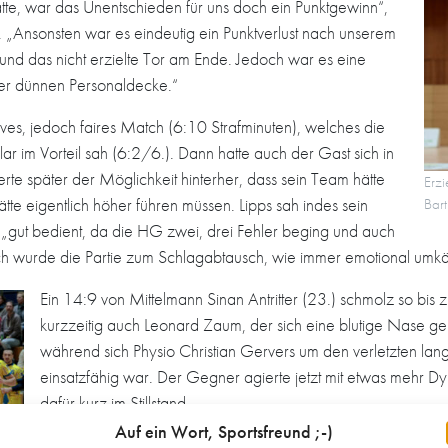
atte, war das Unentschieden für uns doch ein Punktgewinn“,
. „Ansonsten war es eindeutig ein Punktverlust nach unserem
 und das nicht erzielte Tor am Ende. Jedoch war es eine
ser dünnen Personaldecke.“
es, jedoch faires Match (6:10 Strafminuten), welches die
lar im Vorteil sah (6:2/6.). Dann hatte auch der Gast sich in
e später der Möglichkeit hinterher, dass sein Team hätte
Erzi
tte eigentlich höher führen müssen. Lipps sah indes sein
Bar
gut bedient, da die HG zwei, drei Fehler beging und auch
ach wurde die Partie zum Schlagabtausch, wie immer emotional umkäm
Ein 14:9 von Mittelmann Sinan Antritter (23.) schmolz so b
kurzzeitig auch Leonard Zaum, der sich eine blutige Nase ge
während sich Physio Christian Gervers um den verletzten lan
einsatzfähig war. Der Gegner agierte jetzt mit etwas mehr D
dafür kurz im Stillstand.
Auf ein Wort, Sportsfreund ;-)
Im zweiten Durchgang war keine Seite in der Lage, sich ein