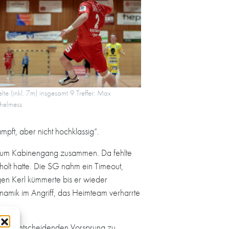
elte (inkl. 7m) insgesamt 9 Treffer: Max
thelmess
pft, aber nicht hochklassig“.
is zum Kabinengang zusammen. Da fehlte
holt hatte. Die SG nahm ein Timeout,
gen Kerl kümmerte bis er wieder
ynamik im Angriff, das Heimteam verharrte
en vorentscheidenden Vorsprung zu