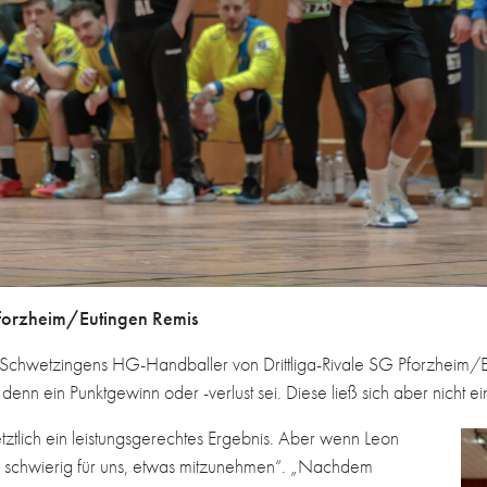
Pforzheim/Eutingen Remis
chwetzingens HG-Handballer von Drittliga-Rivale SG Pforzheim/Euti
denn ein Punktgewinn oder -verlust sei. Diese ließ sich aber nicht e
ztlich ein leistungsgerechtes Ergebnis. Aber wenn Leon
es schwierig für uns, etwas mitzunehmen“. „Nachdem