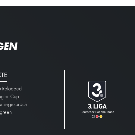
GEN
KTE
p Reloaded
engler-Cup
mingespräch
green