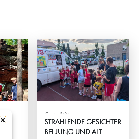
ESICHTER
ALT
nier der HG-
em der
ortlicher
inander im
26. JULI 2026
STRAHLENDE GESICHTER
BEI JUNG UND ALT