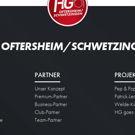
 OFTERSHEIM/SCHWETZIN
PARTNER
PROJE
Unser Konzept
Pep & Po
n
Premium-Partner
Patrick-L
Business-Partner
Welde-Ka
Club-Partner
HG goes 
ie
Team-Partner