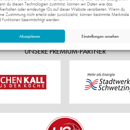
nn du diesen Technologien zustimmst, können wir Daten wie das
1. HERREN
MÄNNLICHE C-JUGE
fverhalten oder eindeutige IDs auf dieser Website verarbeiten. Wenn du
ne Zustimmung nicht erteilst oder zurückziehst, können bestimmte Merkmale
Weiterlesen
 Funktionen beeinträchtigt werden.
Akzeptieren
Einstellungen ansehen
UNSERE PREMIUM-PARTNER