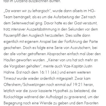
fast im Dutzend auszeichnen durften.
„Da waren wir zu lethargisch“, wurde dann allseits im HG-
Team bemängelt, als es um die Aufarbeitung der Zeit nach
dem Seitenwechsel ging. Davor hatte es der Gast versäumt,
trotz intensiver Auszeitabstimmung in den Sekunden vor dem
Pausenpfiff den Ausgleich herzustellen. Dies sollte dann
eigentlich mit eigenem Anspiel bei der Fortführung der Partie
geschehen. Doch es folgte eine Serie von Ausrutschern, bei
der alle vorher getroffenen Absprachen einfach mal über den
Haufen geworfen wurden. „Keiner von uns hat sich mehr an
die Vorgaben gehalten“, meinte auch Vize-Kapitän Justin
Hahne. Erst nach dem 16:11 (44.) und einem weiteren
Timeout wurde wieder ordentlich mitgespielt. Zwar kam
Oftersheim/Schwetzingen noch einmal auf 19:21 heran,
letztlich war die zuvor kassierte Hypothek zu belastend, die
Rückschläge während der Aufholjagd zu gravierend, um der
Begegnung noch eine Wende zu geben und dem Favoriten