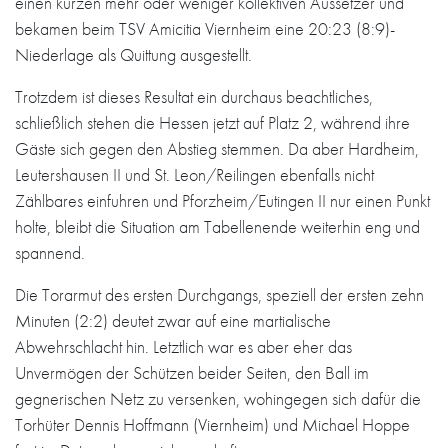
einen kurzen mehr oder weniger kollektiven Aussetzer und
bekamen beim TSV Amicitia Viernheim eine 20:23 (8:9)-
Niederlage als Quittung ausgestellt.
Trotzdem ist dieses Resultat ein durchaus beachtliches,
schließlich stehen die Hessen jetzt auf Platz 2, während ihre
Gäste sich gegen den Abstieg stemmen. Da aber Hardheim,
Leutershausen II und St. Leon/Reilingen ebenfalls nicht
Zählbares einfuhren und Pforzheim/Eutingen II nur einen Punkt
holte, bleibt die Situation am Tabellenende weiterhin eng und
spannend.
Die Torarmut des ersten Durchgangs, speziell der ersten zehn
Minuten (2:2) deutet zwar auf eine martialische
Abwehrschlacht hin. Letztlich war es aber eher das
Unvermögen der Schützen beider Seiten, den Ball im
gegnerischen Netz zu versenken, wohingegen sich dafür die
Torhüter Dennis Hoffmann (Viernheim) und Michael Hoppe