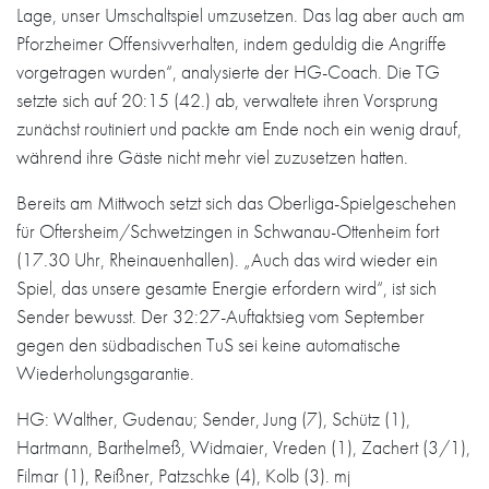
Lage, unser Umschaltspiel umzusetzen. Das lag aber auch am
Pforzheimer Offensivverhalten, indem geduldig die Angriffe
vorgetragen wurden“, analysierte der HG-Coach. Die TG
setzte sich auf 20:15 (42.) ab, verwaltete ihren Vorsprung
zunächst routiniert und packte am Ende noch ein wenig drauf,
während ihre Gäste nicht mehr viel zuzusetzen hatten.
Bereits am Mittwoch setzt sich das Oberliga-Spielgeschehen
für Oftersheim/Schwetzingen in Schwanau-Ottenheim fort
(17.30 Uhr, Rheinauenhallen). „Auch das wird wieder ein
Spiel, das unsere gesamte Energie erfordern wird“, ist sich
Sender bewusst. Der 32:27-Auftaktsieg vom September
gegen den südbadischen TuS sei keine automatische
Wiederholungsgarantie.
HG: Walther, Gudenau; Sender, Jung (7), Schütz (1),
Hartmann, Barthelmeß, Widmaier, Vreden (1), Zachert (3/1),
Filmar (1), Reißner, Patzschke (4), Kolb (3). mj