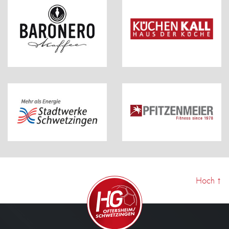
Hoch
↑