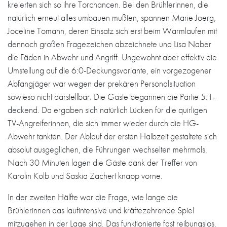
kreierten sich so ihre Torchancen. Bei den Brühlerinnen, die
natürlich erneut alles umbauen mußten, spannen Marie Joerg,
Joceline Tomann, deren Einsatz sich erst beim Warmlaufen mit
dennoch großen Fragezeichen abzeichnete und Lisa Naber
die Fäden in Abwehr und Angriff. Ungewohnt aber effektiv die
Umstellung auf die 6:0-Deckungsvariante, ein vorgezogener
Abfangjäger war wegen der prekären Personalsituation
sowieso nicht darstellbar. Die Gäste begannen die Partie 5:1-
deckend. Da ergaben sich natürlich Lücken für die quirligen
TV-Angreiferinnen, die sich immer wieder durch die HG-
Abwehr tankten. Der Ablauf der ersten Halbzeit gestaltete sich
absolut ausgeglichen, die Führungen wechselten mehrmals.
Nach 30 Minuten lagen die Gäste dank der Treffer von
Karolin Kolb und Saskia Zachert knapp vorne.
In der zweiten Hälfte war die Frage, wie lange die
Brühlerinnen das laufintensive und kräftezehrende Spiel
mitzugehen in der Lage sind. Das funktionierte fast reibungslos,