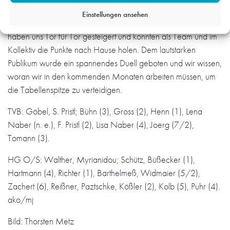
letztlich hat die volle Bank den entscheidenden Unterschied
Einstellungen ansehen
gemacht. Wir haben nicht sehr gut ins Spiel gefunden, aber
haben uns Tor für Tor gesteigert und konnten als Team und im
Kollektiv die Punkte nach Hause holen. Dem lautstarken
Publikum wurde ein spannendes Duell geboten und wir wissen,
woran wir in den kommenden Monaten arbeiten müssen, um
die Tabellenspitze zu verteidigen.
TVB: Göbel, S. Pristl; Bühn (3), Gross (2), Henn (1), Lena
Naber (n. e.), F. Pristl (2), Lisa Naber (4), Joerg (7/2),
Tomann (3).
HG O/S: Walther, Myrianidou; Schütz, Büßecker (1),
Hartmann (4), Richter (1), Barthelmeß, Widmaier (5/2),
Zachert (6), Reißner, Paztschke, Kößler (2), Kolb (5), Puhr (4).
ako/mj
Bild: Thorsten Metz