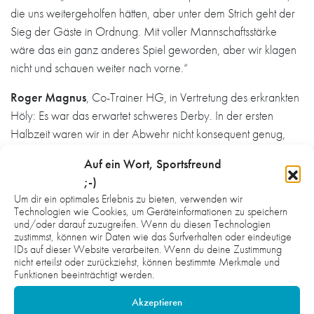
die uns weitergeholfen hätten, aber unter dem Strich geht der
Sieg der Gäste in Ordnung. Mit voller Mannschaftsstärke
wäre das ein ganz anderes Spiel geworden, aber wir klagen
nicht und schauen weiter nach vorne.“
Roger Magnus
, Co-Trainer HG, in Vertretung des erkrankten
Höly: Es war das erwartet schweres Derby. In der ersten
Halbzeit waren wir in der Abwehr nicht konsequent genug,
hatten Schwierigkeiten mit den schnellen Halben von Brühl.
Auf ein Wort, Sportsfreund
Und vorne waren wir zu ungeduldig und leisteten uns zu viele
;-)
Fehlwürfe. Im zweiten Durchgang gestaltete sich dies sehr viel
Um dir ein optimales Erlebnis zu bieten, verwenden wir
besser, vor allem in der Abwehr und über zweite Welle
Technologien wie Cookies, um Geräteinformationen zu speichern
und/oder darauf zuzugreifen. Wenn du diesen Technologien
wurden auch die wichtigen Tore erzielt. Brühl kam nicht mehr
zustimmst, können wir Daten wie das Surfverhalten oder eindeutige
so ins Spiel und wir haben verdient auch in der Höhe
IDs auf dieser Website verarbeiten. Wenn du deine Zustimmung
gewonnen.
nicht erteilst oder zurückziehst, können bestimmte Merkmale und
Funktionen beeinträchtigt werden.
Pia Büßecker,
flexibel einsetzbare Spielerin der HG: Die
Akzeptieren
Härte beider Mannschaften war eines Derbys würdig und