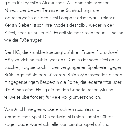
gleich fünf wichtige Akteurinnen. Auf dem spielerischen
Niveau der beiden Teams eine Schwächung, die
logischerweise einfach nicht kompensierbar war. Trainerin
Kerstin Siebenlist sah ihre Mädels deshalb „ weder in der
Pflicht, noch unter Druck“. Es galt vielmehr so lange mitzuhalten,
wie die Füße trugen.
Der HG, die krankheitsbedingt auf ihren Trainer Franz-Josef
Höly verzichten mußte, war das Ganze dennoch nicht ganz
koscher, zog sie doch in den vergangenen Spielzeiten gegen
Brühl regelmäßig den Kürzeren. Beide Mannschaften gingen
mit gegenseitigem Respekt in die Partie, die jederzeit fair über
die Bühne ging. Einzig die beiden Unparteiischen wirkten
teilweise überfordert, für viele völlig unverständlich.
Vom Anpfiff weg entwickelte sich ein rasantes und
temporeiches Spiel. Die verlustpunktfreien Tabellenführer
zogen das erwartet schnelle Kombinationsspiel auf und