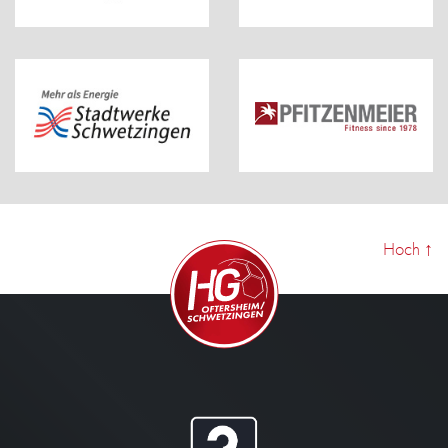
Hoch
↑