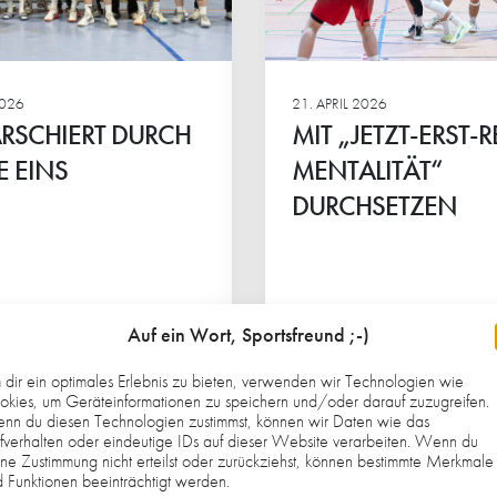
UNVERGESSLI
rit in die Gruppe
TEAMABSCHLU
2026
21. APRIL 2026
RSCHIERT DURCH
MIT „JETZT-ERST-
 EINS
MENTALITÄT“
DURCHSETZEN
Weiterlesen
Auf ein Wort, Sportsfreund ;-)
dir ein optimales Erlebnis zu bieten, verwenden wir Technologien wie
kies, um Geräteinformationen zu speichern und/oder darauf zuzugreifen.
nn du diesen Technologien zustimmst, können wir Daten wie das
TE
TORRAUSCH ER
fverhalten oder eindeutige IDs auf dieser Website verarbeiten. Wenn du
ne Zustimmung nicht erteilst oder zurückziehst, können bestimmte Merkmale
WÄHRUNGSPROBE
JBLH-B: HG setzt auf
 Funktionen beeinträchtigt werden.