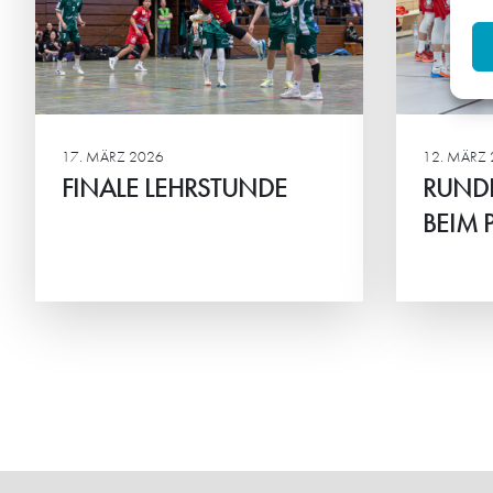
BE
JBLH-B: HG will in Allach
Fortschritt aufzeigen
JBLH
Ause
Treff
17. MÄRZ 2026
12. MÄRZ 
FINALE LEHRSTUNDE
RUND
BEIM 
Weiterlesen
Weiterlesen