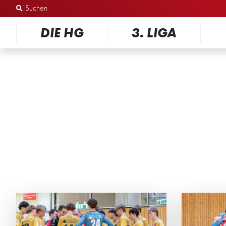
Zum Inhalt springen
DIE HG
3. LIGA
B-JUGEND: DAS FINALE
B1