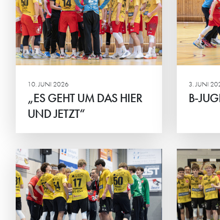
JBLH-B: HG bei Bundesliga-Quali
HG ve
am Wochenende 13./14. Juni
Juge
mit Heimrecht in der Karl-Frei-
Halle.
10. JUNI 2026
3. JUNI 20
„ES GEHT UM DAS HIER
B-JUG
UND JETZT“
Weiterlesen
Weiterlesen
B1 MARSCHIERT DURCH
MIT
RUNDE EINS
ME
DU
Jugend-Handball:
Oftersheim/Schwetzingen holt
JBLH