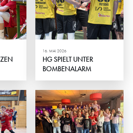
M
forzheim
16. MAI 2026
TZEN
HG SPIELT UNTER
BOMBENALARM
Weiterlesen
ÖNT
 MIT
CHAFT