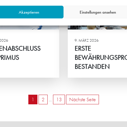
STANDEN
Erkenntnisgewinn
Akzeptieren
Einstellungen ansehen
-B: Harte
inandersetzung mit über 80
ern
2026
9. MÄRZ 2026
ENABSCHLUSS
ERSTE
PRIMUS
BEWÄHRUNGSPR
BESTANDEN
Weiterlesen
1
2
…
13
Nächste Seite