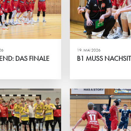
BOMBENALAR
rpasst Direktplatz für die
ndbundesliga
.
JBLH-B: Spielort in P
verlegt.
26
19. MAI 2026
END: DAS FINALE
B1 MUSS NACHSI
Weiterlesen
 „JETZT-ERST-RECHT-
E-JUGEND KR
NTALITÄT“
STARKE SAISON
RCHSETZEN
VIZEMEISTERS
UND
-Quali: HG B1 geht als