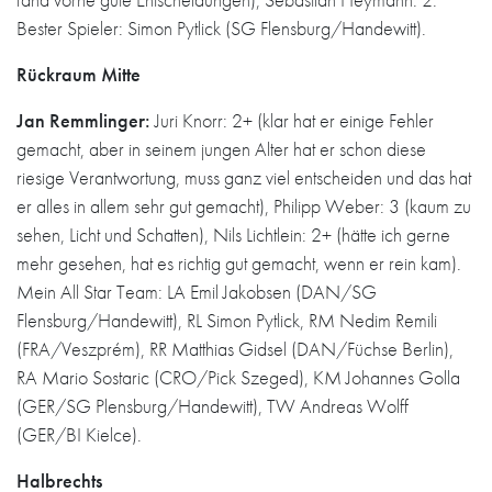
Bester Spieler: Simon Pytlick (SG Flensburg/Handewitt).
Rückraum Mitte
Jan Remmlinger:
Juri Knorr: 2+ (klar hat er einige Fehler
gemacht, aber in seinem jungen Alter hat er schon diese
riesige Verantwortung, muss ganz viel entscheiden und das hat
er alles in allem sehr gut gemacht), Philipp Weber: 3 (kaum zu
sehen, Licht und Schatten), Nils Lichtlein: 2+ (hätte ich gerne
mehr gesehen, hat es richtig gut gemacht, wenn er rein kam).
Mein All Star Team: LA Emil Jakobsen (DAN/SG
Flensburg/Handewitt), RL Simon Pytlick, RM Nedim Remili
(FRA/Veszprém), RR Matthias Gidsel (DAN/Füchse Berlin),
RA Mario Sostaric (CRO/Pick Szeged), KM Johannes Golla
(GER/SG Plensburg/Handewitt), TW Andreas Wolff
(GER/BI Kielce).
Halbrechts