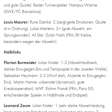
und gute Quote). Bester Turnierspieler: Hampus Wanne
(SWE/FC Barcelona).
Louis Maurer:
Rune Damke: 2 (zeigt geile Emotionen, Quote
ist in Ordnung), Lukas Mertens: 2+ (gute Abwehr, ein
Sprungwunder). All Star: Dylan Nahi (FRA/BI Kielce,
besonders wegen der Abwehr).
Halblinks
Florian Burmeister
: Julian Köster: 1-2 (Abwehrbollwerk,
starkes Eins-gegen-Eins und Tempospiel in der zweiten Welle),
Sebastian Heymann: 2-3 (Wurf stark, Akzente im Eins-gegen-
Eins), Martin Hanne: unbenotet (dynamisch, gute
Kreiskooperation). MVP: Elohim Prandi (FRA/Paris SG,
entscheidender Spieler in Halbfinale und Endspiel).
Leonard Zaum
: Julian Köster: 1 (sehr starke Abwehrleistung,
fand vorne gute Entscheidungen), Sebastian Heymann: 2.