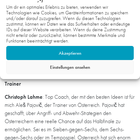
Um dir ein optimales Erlebnis zu bieten, verwenden wir
Jannik Geisler
: Johannes Golla 1 (wichtige Säule des Teams,
Technologien wie Cookies, um Geräteinformationen zu speichern
gut in Abwehr und Angriff), Jannik Kohlbacher 2, Justus Fischer
und/oder darauf zuzugreifen. Wenn du diesen Technologien
zustimmst, können wir Daten wie das Surfverhalten oder eindeutige
2. Beste Kreisläufer im Turnier: Ludovic Fabregas
IDs auf dieser Website verarbeiten. Wenn du deine Zustimmung
(FRA/Veszprém), Magnus Saugstrup (DAN/SC
nicht erteilst oder zurückziehst, können bestimmte Merkmale und
Magdeburg).
Funktionen beeinträchtigt werden.
Akzeptieren
Marc Kern
: Johannes Golla 1 (in Angriff und Abwehr kann
man nichts gegen ihn sagen), Jannik Kohlbacher 1-2, Justus
Einstellungen ansehen
Fischer 2. Allgemein: Ludoviv Fabregas.
Trainer
Christoph Lahme
: Top Coach, der mit den besten Ideen ist für
mich Aleš Pajovič, der Trainer von Österreich. Pajovič hat
geschafft, über Angriff- und Abwehr-Strategien den
Österreichern eine reelle Chance auf das Halbfinale zu
ermöglichen. Sei es im Sieben-gegen-Sechs, dem Sechs-
gegen-Sechs oder im Tempospiel. Österreich hat sich enorm