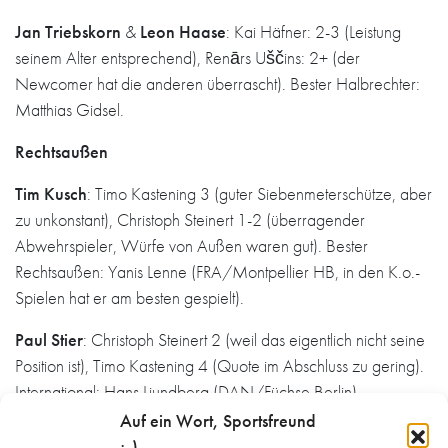
Jan Triebskorn
&
Leon Haase
: Kai Häfner: 2-3 (Leistung
seinem Alter entsprechend), Renārs Uščins: 2+ (der
Newcomer hat die anderen überrascht). Bester Halbrechter:
Matthias Gidsel.
Rechtsaußen
Tim Kusch
: Timo Kastening 3 (guter Siebenmeterschütze, aber
zu unkonstant), Christoph Steinert 1-2 (überragender
Abwehrspieler, Würfe von Außen waren gut). Bester
Rechtsaußen: Yanis Lenne (FRA/Montpellier HB, in den K.o.-
Spielen hat er am besten gespielt).
Paul Stier
: Christoph Steinert 2 (weil das eigentlich nicht seine
Position ist), Timo Kastening 4 (Quote im Abschluss zu gering).
International: Hans Liundberg (DAN/Füchse Berlin).
Auf ein Wort, Sportsfreund
Kreisläufer
;-)