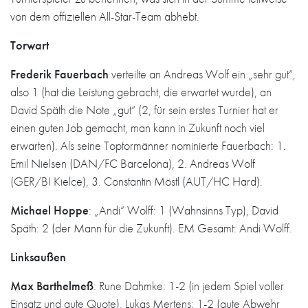
von dem offiziellen All-Star-Team abhebt.
Torwart
Frederik Fauerbach
verteilte an Andreas Wolf ein „sehr gut“,
also 1 (hat die Leistung gebracht, die erwartet wurde), an
David Späth die Note „gut“ (2, für sein erstes Turnier hat er
einen guten Job gemacht, man kann in Zukunft noch viel
erwarten). Als seine Toptormänner nominierte Fauerbach: 1.
Emil Nielsen (DAN/FC Barcelona), 2. Andreas Wolf
(GER/BI Kielce), 3. Constantin Möstl (AUT/HC Hard).
Michael Hoppe
: „Andi“ Wolff: 1 (Wahnsinns Typ), David
Späth: 2 (der Mann für die Zukunft). EM Gesamt: Andi Wolff.
Linksaußen
Max Barthelmeß
: Rune Dahmke: 1-2 (in jedem Spiel voller
Einsatz und gute Quote), Lukas Mertens: 1-2 (gute Abwehr