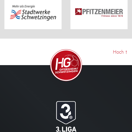
Hoch
↑