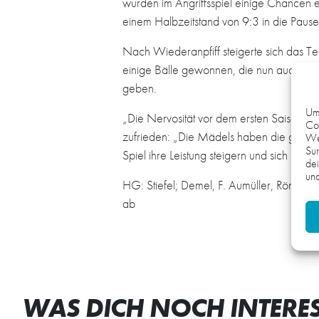
wurden im Angriffsspiel einige Chancen erar
einem Halbzeitstand von 9:3 in die Pause
Nach Wiederanpfiff steigerte sich das T
einige Bälle gewonnen, die nun auch den
geben.
Um 
„Die Nervosität vor dem ersten Saisonspie
Coo
zufrieden: „Die Mädels haben die ganze Z
We
Sur
Spiel ihre Leistung steigern und sich so vi
dei
und
HG: Stiefel; Demel, F. Aumüller, Rönitzs
ab
WAS DICH NOCH INTERE