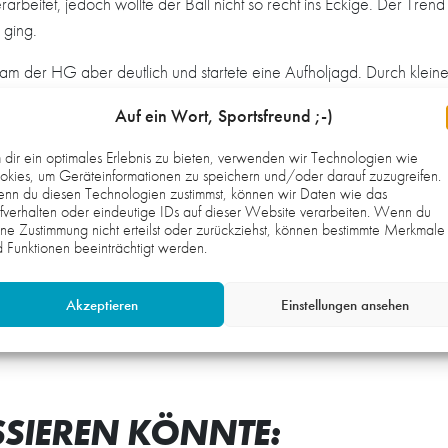
beitet, jedoch wollte der Ball nicht so recht ins Eckige. Der Trend s
 ging.
eam der HG aber deutlich und startete eine Aufholjagd. Durch klei
 Weg in das gegnerische Tor fanden. Trotz der Leistungssteigerung
Auf ein Wort, Sportsfreund ;-)
dir ein optimales Erlebnis zu bieten, verwenden wir Technologien wie
l war deutlich zu spüren“, so Co-Trainer Frank Stiefel. Mit der Gesa
kies, um Geräteinformationen zu speichern und/oder darauf zuzugreifen.
eit an sich geglaubt und bis zum Schluss gekämpft. Wir sind uns s
nn du diesen Technologien zustimmst, können wir Daten wie das
fverhalten oder eindeutige IDs auf dieser Website verarbeiten. Wenn du
elleicht mit den ersten Punkten belohnen kann.“
ne Zustimmung nicht erteilst oder zurückziehst, können bestimmte Merkmale
 Funktionen beeinträchtigt werden.
ch (1), Kammradt, V. Aumüller (1), Hepp, Edler (2), Schulz (1), B
Akzeptieren
Einstellungen ansehen
SSIEREN KÖNNTE: