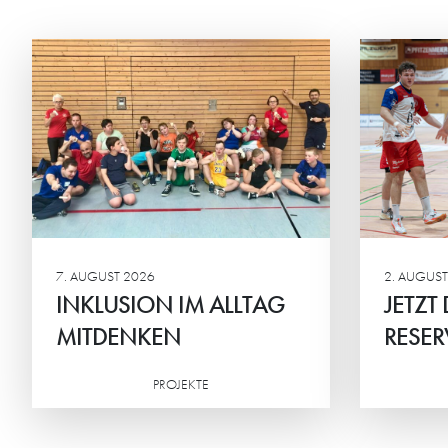
JETZT DAUERKARTEN
DE
RESERVIEREN
GE
Ab sofort können sich die HG-
Die 
Fans ihren Sitzplatz für die
verb
Regionalliga sichern.
Woch
7. AUGUST 2026
2. AUGUST
INKLUSION IM ALLTAG
JETZT
MITDENKEN
RESER
PROJEKTE
Weiterlesen
Weiterlesen