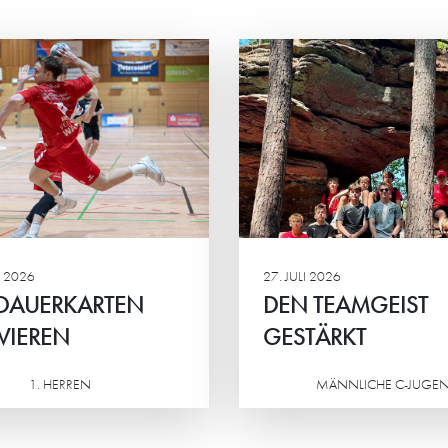
N TEAMGEIST
STRAHLENDE G
STÄRKT
BEI JUNG UND 
männliche C2 der HG
Beim Eltern-Kind-Tur
rachte ein actionreiches
Minis standen vor all
enende in der Südpfalz.
gemeinsame Spaß, sp
Ehrgeiz und das Mite
Mittelpunkt.
 2026
27. JULI 2026
 DAUERKARTEN
DEN TEAMGEIST
VIEREN
GESTÄRKT
1. HERREN
MÄNNLICHE C-JUGE
Weiterlesen