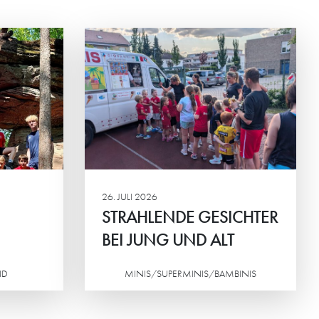
ESICHTER
ALT
nier der HG-
em der
ortlicher
inander im
26. JULI 2026
STRAHLENDE GESICHTER
BEI JUNG UND ALT
ND
MINIS/SUPERMINIS/BAMBINIS
Weiterlesen