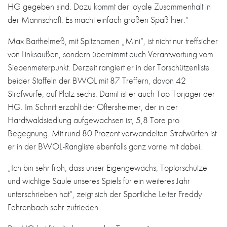
HG gegeben sind. Dazu kommt der loyale Zusammenhalt in
der Mannschaft. Es macht einfach großen Spaß hier.“
Max Barthelmeß, mit Spitznamen „Mini“, ist nicht nur treffsicher
von Linksaußen, sondern übernimmt auch Verantwortung vom
Siebenmeterpunkt. Derzeit rangiert er in der Torschützenliste
beider Staffeln der BWOL mit 87 Treffern, davon 42
Strafwürfe, auf Platz sechs. Damit ist er auch Top-Torjäger der
HG. Im Schnitt erzählt der Oftersheimer, der in der
Hardtwaldsiedlung aufgewachsen ist, 5,8 Tore pro
Begegnung. Mit rund 80 Prozent verwandelten Strafwürfen ist
er in der BWOL-Rangliste ebenfalls ganz vorne mit dabei.
„Ich bin sehr froh, dass unser Eigengewächs, Toptorschütze
und wichtige Säule unseres Spiels für ein weiteres Jahr
unterschrieben hat“, zeigt sich der Sportliche Leiter Freddy
Fehrenbach sehr zufrieden.