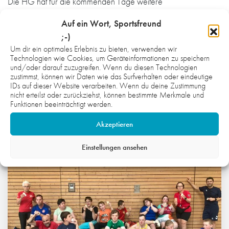
Die HG hat für die kommenden Tage weitere
Vertragsverlängerungen und einige Neuzugänge
Auf ein Wort, Sportsfreund
angekündigt.
;-)
Um dir ein optimales Erlebnis zu bieten, verwenden wir
Technologien wie Cookies, um Geräteinformationen zu speichern
und/oder darauf zuzugreifen. Wenn du diesen Technologien
zustimmst, können wir Daten wie das Surfverhalten oder eindeutige
IDs auf dieser Website verarbeiten. Wenn du deine Zustimmung
nicht erteilst oder zurückziehst, können bestimmte Merkmale und
WAS DICH NOCH INTERESSIEREN
Funktionen beeinträchtigt werden.
KÖNNTE:
Akzeptieren
Einstellungen ansehen