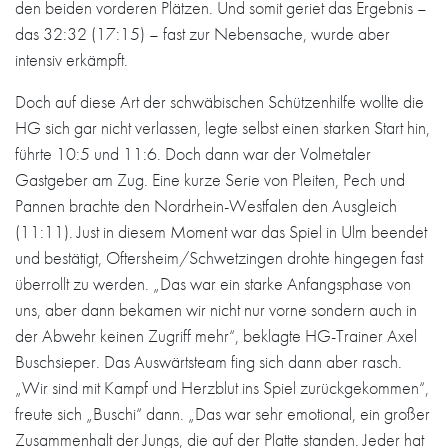
den beiden vorderen Plätzen. Und somit geriet das Ergebnis –
das 32:32 (17:15) – fast zur Nebensache, wurde aber
intensiv erkämpft.
Doch auf diese Art der schwäbischen Schützenhilfe wollte die
HG sich gar nicht verlassen, legte selbst einen starken Start hin,
führte 10:5 und 11:6. Doch dann war der Volmetaler
Gastgeber am Zug. Eine kurze Serie von Pleiten, Pech und
Pannen brachte den Nordrhein-Westfalen den Ausgleich
(11:11). Just in diesem Moment war das Spiel in Ulm beendet
und bestätigt, Oftersheim/Schwetzingen drohte hingegen fast
überrollt zu werden. „Das war ein starke Anfangsphase von
uns, aber dann bekamen wir nicht nur vorne sondern auch in
der Abwehr keinen Zugriff mehr“, beklagte HG-Trainer Axel
Buschsieper. Das Auswärtsteam fing sich dann aber rasch.
„Wir sind mit Kampf und Herzblut ins Spiel zurückgekommen“,
freute sich „Buschi“ dann. „Das war sehr emotional, ein großer
Zusammenhalt der Jungs, die auf der Platte standen. Jeder hat