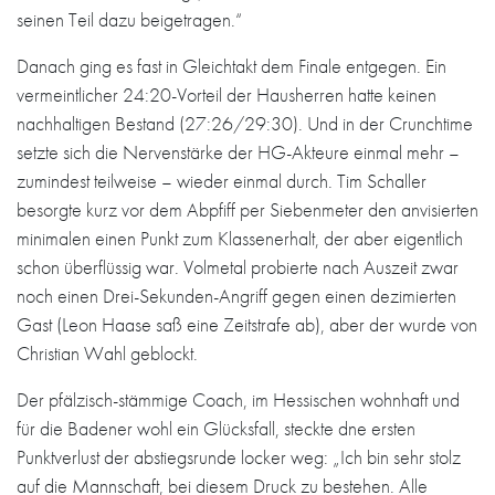
seinen Teil dazu beigetragen.“
Danach ging es fast in Gleichtakt dem Finale entgegen. Ein
vermeintlicher 24:20-Vorteil der Hausherren hatte keinen
nachhaltigen Bestand (27:26/29:30). Und in der Crunchtime
setzte sich die Nervenstärke der HG-Akteure einmal mehr –
zumindest teilweise – wieder einmal durch. Tim Schaller
besorgte kurz vor dem Abpfiff per Siebenmeter den anvisierten
minimalen einen Punkt zum Klassenerhalt, der aber eigentlich
schon überflüssig war. Volmetal probierte nach Auszeit zwar
noch einen Drei-Sekunden-Angriff gegen einen dezimierten
Gast (Leon Haase saß eine Zeitstrafe ab), aber der wurde von
Christian Wahl geblockt.
Der pfälzisch-stämmige Coach, im Hessischen wohnhaft und
für die Badener wohl ein Glücksfall, steckte dne ersten
Punktverlust der abstiegsrunde locker weg: „Ich bin sehr stolz
auf die Mannschaft, bei diesem Druck zu bestehen. Alle