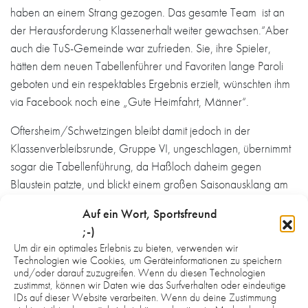
haben an einem Strang gezogen. Das gesamte Team ist an
der Herausforderung Klassenerhalt weiter gewachsen.“Aber
auch die TuS-Gemeinde war zufrieden. Sie, ihre Spieler,
hätten dem neuen Tabellenführer und Favoriten lange Paroli
geboten und ein respektables Ergebnis erzielt, wünschten ihm
via Facebook noch eine „Gute Heimfahrt, Männer“.
Oftersheim/Schwetzingen bleibt damit jedoch in der
Klassenverbleibsrunde, Gruppe VI, ungeschlagen, übernimmt
sogar die Tabellenführung, da Haßloch daheim gegen
Blaustein patzte, und blickt einem großen Saisonausklang am
kommenden Samstag in der heimischen Nordstadthalle
Auf ein Wort, Sportsfreund
entgegen. Die Pfälzer mit dem Schwetzinger Jan Triebskorn
;-)
müssen hingegen noch zittern, ihr Vorsprung gegenüber Essen
Um dir ein optimales Erlebnis zu bieten, verwenden wir
II beträgt zwei Punkte insgesamt und drei Tore Rückstand im
Technologien wie Cookies, um Geräteinformationen zu speichern
direkten Vergleich (28:25 für TuSEM). Sie stehen sich jetzt
und/oder darauf zuzugreifen. Wenn du diesen Technologien
zustimmst, können wir Daten wie das Surfverhalten oder eindeutige
auch noch am letzten Spieltag auf der anderen Rheinseite
IDs auf dieser Website verarbeiten. Wenn du deine Zustimmung