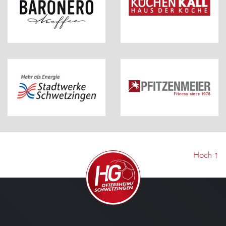
Hoch
↑