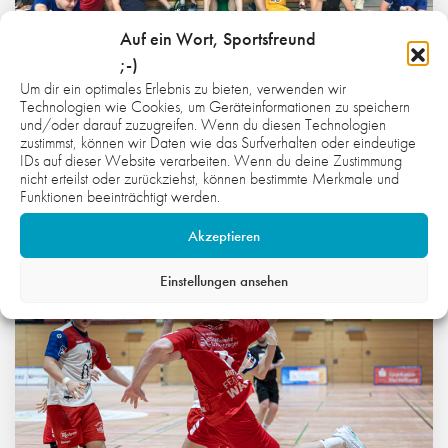
Auf ein Wort, Sportsfreund
;-)
Um dir ein optimales Erlebnis zu bieten, verwenden wir
Technologien wie Cookies, um Geräteinformationen zu speichern
und/oder darauf zuzugreifen. Wenn du diesen Technologien
7. AUGUST 2026
zustimmst, können wir Daten wie das Surfverhalten oder eindeutige
INKLUSION IM ALLTAG MITDENKEN
IDs auf dieser Website verarbeiten. Wenn du deine Zustimmung
nicht erteilst oder zurückziehst, können bestimmte Merkmale und
Funktionen beeinträchtigt werden.
PROJEKTE
Akzeptieren
Weiterlesen
Einstellungen ansehen