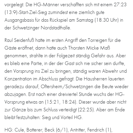
vorgelegt. Die HG-Männer verschafften sich mit einem 27:23
(13:9)-Start-Ziel-Sieg zumindest eine ziemlich gute
Ausgangsbasis für das Rückspiel am Samstag (18.30 Uhr) in
der Schwetzinger Nordstadthalle.
Raul Seidenfuß hatte im ersten Angriff den Torreigen für die
Gäste eröffnet, dann hatte auch Thorsten Micke Maß
genommen, strahlte in der Folgezeit ständig Gefahr aus. Aber
es blieb eine Partie, in der der Gast sich nie sicher sein durfte,
den Vorsprung ins Ziel zu bringen, ständig waren Abwehr und
Konzentration im Abschluss gefragt. Die Hausherren lauerten
geradezu darauf, Oftersheim/Schwetzingen die Beute wieder
abzujagen. Erst nach einer dreiviertel Stunde wuchs der HG-
Vorsprung etwas an (15:21, 18:24). Dieser wurde aber nicht
zur Gänze bis zum Schluss verteidigt (22:25). Aber am Ende
bleibt festzuhalten: Sieg und Vorteil HG.
HG: Cule, Botterer; Beck (6/1), Antritter, Fendrich (1),