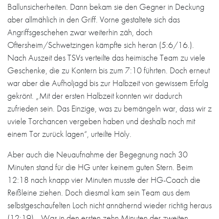
Ballunsicherheiten. Dann bekam sie den Gegner in Deckung
aber allmählich in den Griff. Vorne gestaltete sich das
Angriffsgeschehen zwar weiterhin zäh, doch
Oftersheim/Schwetzingen kämpfte sich heran (5:6/16.).
Nach Auszeit des TSVs verteilte das heimische Team zu viele
Geschenke, die zu Kontern bis zum 7:10 führten. Doch erneut
war aber die Aufholjagd bis zur Halbzeit von gewissem Erfolg
gekrönt. „Mit der ersten Halbzeit konnten wir dadurch
zufrieden sein. Das Einzige, was zu bemängeln war, dass wir z
uviele Torchancen vergeben haben und deshalb noch mit
einem Tor zurück lagen“, urteilte Höly.
Aber auch die Neuaufnahme der Begegnung nach 30
Minuten stand für die HG unter keinem guten Stern. Beim
12:18 nach knapp vier Minuten musste der HG-Coach die
Reißleine ziehen. Doch diesmal kam sein Team aus dem
selbstgeschaufelten Loch nicht annähernd wieder richtig heraus
(12:19). „Was in den ersten zehn Minuten der zweiten