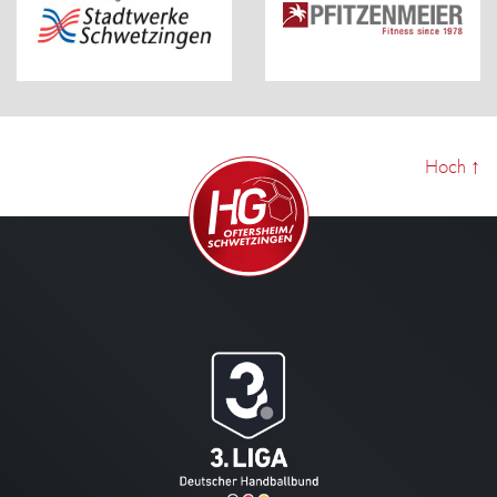
Hoch
↑