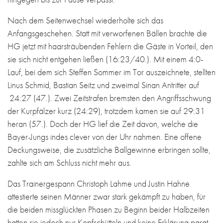
Nach dem Seitenwechsel wiederholte sich das
Anfangsgeschehen. Statt mit verworfenen Bällen brachte die
HG jetzt mit haarsträubenden Fehlern die Gäste in Vorteil, den
sie sich nicht entgehen ließen (16:23/40.). Mit einem 4:0-
Lauf, bei dem sich Steffen Sommer im Tor auszeichnete, stellten
Linus Schmid, Bastian Seitz und zweimal Sinan Antritter auf
24:27 (47.). Zwei Zeitstrafen bremsten den Angriffsschwung
der Kurpfälzer kurz (24:29), trotzdem kamen sie auf 29:31
heran (57.). Doch der HG lief die Zeit davon, welche die
Bayer-Jungs indes clever von der Uhr nahmen. Eine offene
Deckungsweise, die zusätzliche Ballgewinne erbringen sollte,
zahlte sich am Schluss nicht mehr aus.
Das Trainergespann Christoph Lahme und Justin Hahne
attestierte seinen Männer zwar stark gekämpft zu haben, für
die beiden missglückten Phasen zu Beginn beider Halbzeiten
hatten sie jedoch nur Kopfschütteln und keine Erklärung parat.