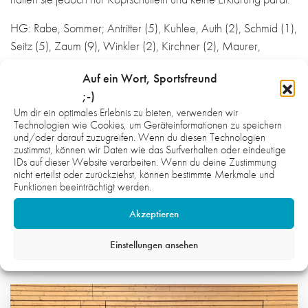
HG: Rabe, Sommer; Antritter (5), Kuhlee, Auth (2), Schmid (1),
Seitz (5), Zaum (9), Winkler (2), Kirchner (2), Maurer,
Zimprich (4), Löffler (1). mj
Auf ein Wort, Sportsfreund
Bild: Lutz Rüffer
;-)
Um dir ein optimales Erlebnis zu bieten, verwenden wir
Technologien wie Cookies, um Geräteinformationen zu speichern
Zur Bildergalerie
und/oder darauf zuzugreifen. Wenn du diesen Technologien
zustimmst, können wir Daten wie das Surfverhalten oder eindeutige
IDs auf dieser Website verarbeiten. Wenn du deine Zustimmung
nicht erteilst oder zurückziehst, können bestimmte Merkmale und
Funktionen beeinträchtigt werden.
Akzeptieren
WAS DICH NOCH INTERESSIEREN
Einstellungen ansehen
KÖNNTE: