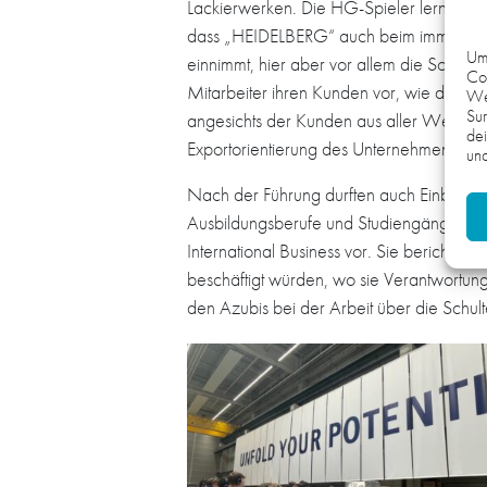
Lackierwerken. Die HG-Spieler lernten d
dass „HEIDELBERG“ auch beim immer wich
Um 
einnimmt, hier aber vor allem die Softwa
Coo
Mitarbeiter ihren Kunden vor, wie die Mas
We
Sur
angesichts der Kunden aus aller Welt nie
dei
Exportorientierung des Unternehmens.
und
Nach der Führung durften auch Einblicke 
Ausbildungsberufe und Studiengänge bei
International Business vor. Sie berichtet
beschäftigt würden, wo sie Verantwortu
den Azubis bei der Arbeit über die Schu