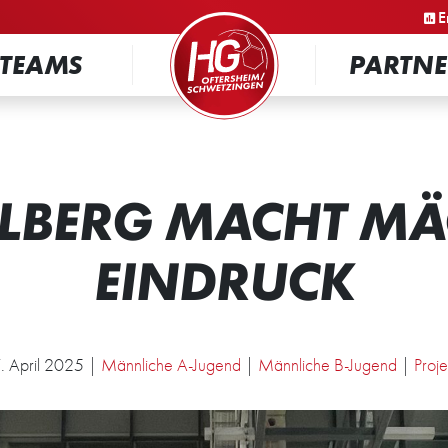
STARTSEITE
E
TEAMS
PARTNE
ELBERG MACHT MÄ
EINDRUCK
. April 2025 |
Männliche A-Jugend
|
Männliche B-Jugend
|
Proje