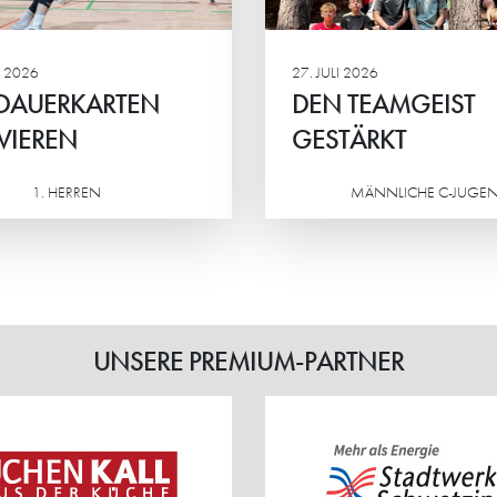
Ehrgeiz und das Mite
Mittelpunkt.
 2026
27. JULI 2026
 DAUERKARTEN
DEN TEAMGEIST
VIEREN
GESTÄRKT
1. HERREN
MÄNNLICHE C-JUGE
Weiterlesen
UNSERE PREMIUM-PARTNER