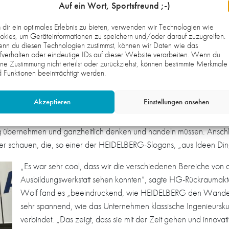
ie Unterschiede der Druckverfahren kennen und erfuhren,
Auf ein Wort, Sportsfreund ;-)
tiger werdenden Digitaldruck eine maßgebliche Rolle
dir ein optimales Erlebnis zu bieten, verwenden wir Technologien wie
re beisteuert. Im „Home of Print“ führen die HEIDELBERG-
kies, um Geräteinformationen zu speichern und/oder darauf zuzugreifen.
chinen im realen Betrieb funktionieren. „Es wird hier
nn du diesen Technologien zustimmst, können wir Daten wie das
fverhalten oder eindeutige IDs auf dieser Website verarbeiten. Wenn du
 langweilig“, sagte Bernhard Nahm und unterstrich die große
ne Zustimmung nicht erteilst oder zurückziehst, können bestimmte Merkmale
 Funktionen beeinträchtigt werden.
ins Ausbildungszentrum nicht fehlen. Hier stellten Blum und Beck d
Akzeptieren
Einstellungen ansehen
 Heidelberg vom Elektroniker und Fachinformatiker bis hin zum B
en, dass die Azubis und Studierenden bei Heidelberg von Beginn an i
ng übernehmen und ganzheitlich denken und handeln müssen. Ansch
lter schauen, die, so einer der HEIDELBERG-Slogans, „aus Ideen D
„Es war sehr cool, dass wir die verschiedenen Bereiche von
Ausbildungswerkstatt sehen konnten“, sagte HG-Rückraumakte
Wolf fand es „beeindruckend, wie HEIDELBERG den Wandel zur
sehr spannend, wie das Unternehmen klassische Ingenieursk
verbindet. „Das zeigt, dass sie mit der Zeit gehen und innovati