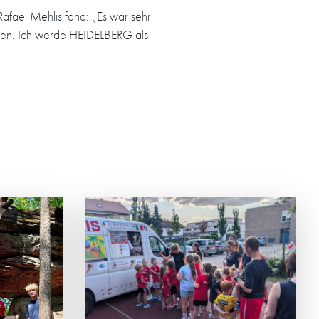
fael Mehlis fand: „Es war sehr
mmen. Ich werde HEIDELBERG als
ESICHTER
ALT
nier der HG-
em der
ortlicher