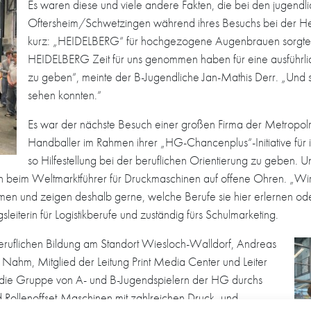
Es waren diese und viele andere Fakten, die bei den jugend
Oftersheim/Schwetzingen während ihres Besuchs bei der 
kurz: „HEIDELBERG“ für hochgezogene Augenbrauen sorgten.
HEIDELBERG Zeit für uns genommen haben für eine ausführlich
zu geben“, meinte der B-Jugendliche Jan-Mathis Derr. „Und 
sehen konnten.“
Es war der nächste Besuch einer großen Firma der Metropo
Handballer im Rahmen ihrer „HG-Chancenplus“-Initiative für i
so Hilfestellung bei der beruflichen Orientierung zu geben. 
h beim Weltmarktführer für Druckmaschinen auf offene Ohren. „Wir 
en und zeigen deshalb gerne, welche Berufe sie hier erlernen od
leiterin für Logistikberufe und zuständig fürs Schulmarketing.
eruflichen Bildung am Standort Wiesloch-Walldorf, Andreas
Nahm, Mitglied der Leitung Print Media Center und Leiter
e die Gruppe von A- und B-Jugendspielern der HG durchs
 Rollenoffset-Maschinen mit zahlreichen Druck- und