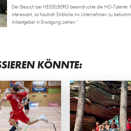
Der Besuch bei HEIDELBERG beeindruckte die HG-Talente. Ra
interessant, so hautnah Einblicke ins Unternehmen zu beko
Arbeitgeber in Erwägung ziehen.”
SSIEREN KÖNNTE:
N TEAMGEIST
STRAHLENDE G
STÄRKT
BEI JUNG UND 
männliche C2 der HG
Beim Eltern-Kind-Tur
rachte ein actionreiches
Minis standen vor all
enende in der Südpfalz.
gemeinsame Spaß, sp