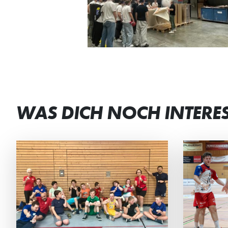
WAS DICH NOCH INTERE
JETZT DAUERKARTEN
DE
RESERVIEREN
GE
Ab sofort können sich die HG-
Die 
Fans ihren Sitzplatz für die
verb
Regionalliga sichern.
Woch