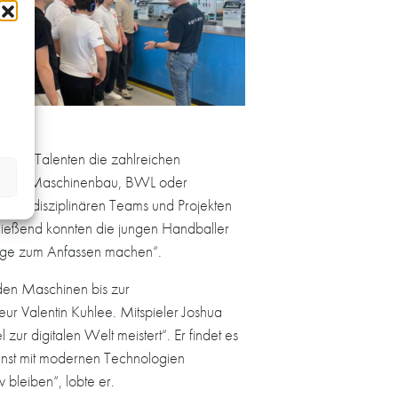
en HG-Talenten die zahlreichen
achelor Maschinenbau, BWL oder
n interdisziplinären Teams und Projekten
ließend konnten die jungen Handballer
inge zum Anfassen machen“.
 den Maschinen bis zur
ur Valentin Kuhlee. Mitspieler Joshua
 digitalen Welt meistert“. Er findet es
unst mit modernen Technologien
v bleiben“, lobte er.