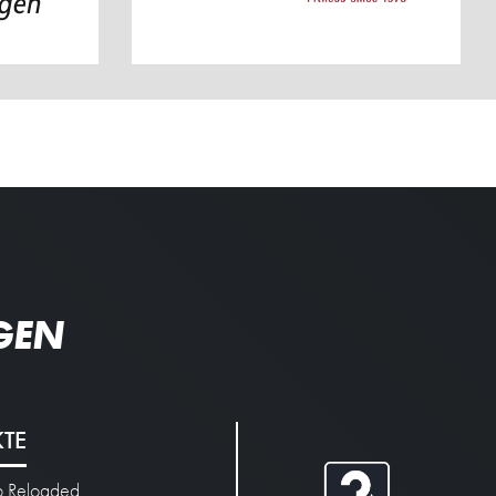
GEN
KTE
p Reloaded