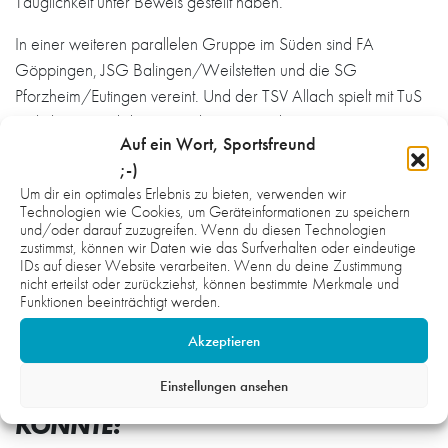
Tauglichkeit unter Beweis gestellt haben.
In einer weiteren parallelen Gruppe im Süden sind FA
Göppingen, JSG Balingen/Weilstetten und die SG
Pforzheim/Eutingen vereint. Und der TSV Allach spielt mit TuS
Helmlingen und dem HC Erlangen um den Einzug ins
Auf ein Wort, Sportsfreund
Viertelfinale. Rest: SC Magdeburg, LHC Cottbus, SG
;-)
Flensburg-Handewitt; Füchse Berlin, HCE Rostock; TSV
Um dir ein optimales Erlebnis zu bieten, verwenden wir
Dormagen, HSG Hanau, TuSEM Essen; DHfK Leipzig, VfL
Technologien wie Cookies, um Geräteinformationen zu speichern
Potsdam, NSG Aue; JSG Melsungen/Körle/Guxhagen, TV
und/oder darauf zuzugreifen. Wenn du diesen Technologien
zustimmst, können wir Daten wie das Surfverhalten oder eindeutige
Gelnhausen, TV Bittenfeld. mj
IDs auf dieser Website verarbeiten. Wenn du deine Zustimmung
nicht erteilst oder zurückziehst, können bestimmte Merkmale und
Funktionen beeinträchtigt werden.
Akzeptieren
Einstellungen ansehen
WAS DICH NOCH INTERESSIEREN
KÖNNTE: