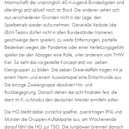
Mannschaft) der ursprünglich 40 A-Jugend-Bundesligisten sind
allerdings jetzt aktuell noch an Bord. Die anderen sehen sich
aus verschiedenen Gründen nicht in der Lage, den
Spielbetrieb wieder aufzunehmen. Generelle Verbote (die
JBLH-Teams dürfen nicht in allen Bundesländer trainieren
geschweige denn spielen), zu weite Entfernungen, partielle
Bedenken wegen der Pandemie oder einer Verletzungsgefahr
spielen bei den Absagen eine Rolle, unter anderem vom THW
Kiel. So sieht das vorgestellte Konzept jetzt vor, sieben
Kleingruppen zu bilden. Die sieben Dreierstaffeln tragen mit je
einem Heim- und einem Auswärtsspiel eine Einfachrunde aus.
Die einzige Zweiergruppe absolviert Hin- und
Rückbegegnung. Danach stehen die acht Finalisten fest, die
dann im K.-o-Modus den deutschen Meister ermitteln sollen.
Die HG bleibt dabei zunächst spielfrei, zuerst tragen RNL und
Münster die Gruppen-Auftaktpartie aus, am Wochenende
darauf fährt die HG zur TSG. Die Junglöwen brennen danach