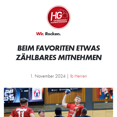
Zum Inhalt springen
Zur Startseite
Wir.
Rocken.
Handball.
BEIM FAVORITEN ETWAS
ZÄHLBARES MITNEHMEN
1. November 2024 |
Ib Herren