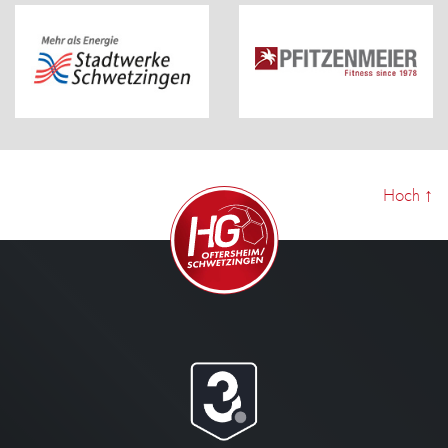
Hoch
↑