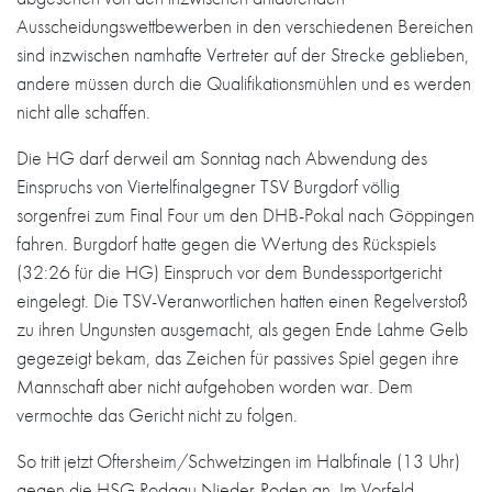
Ausscheidungswettbewerben in den verschiedenen Bereichen
sind inzwischen namhafte Vertreter auf der Strecke geblieben,
andere müssen durch die Qualifikationsmühlen und es werden
nicht alle schaffen.
Die HG darf derweil am Sonntag nach Abwendung des
Einspruchs von Viertelfinalgegner TSV Burgdorf völlig
sorgenfrei zum Final Four um den DHB-Pokal nach Göppingen
fahren. Burgdorf hatte gegen die Wertung des Rückspiels
(32:26 für die HG) Einspruch vor dem Bundessportgericht
eingelegt. Die TSV-Veranwortlichen hatten einen Regelverstoß
zu ihren Ungunsten ausgemacht, als gegen Ende Lahme Gelb
gegezeigt bekam, das Zeichen für passives Spiel gegen ihre
Mannschaft aber nicht aufgehoben worden war. Dem
vermochte das Gericht nicht zu folgen.
So tritt jetzt Oftersheim/Schwetzingen im Halbfinale (13 Uhr)
gegen die HSG Rodgau Nieder-Roden an. Im Vorfeld