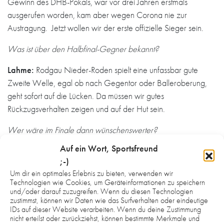
Gewinn des DHB-Pokals, war vor drei Jahren erstmals
ausgerufen worden, kam aber wegen Corona nie zur
Austragung. Jetzt wollen wir der erste offizielle Sieger sein.
Was ist über den Halbfinal-Gegner bekannt?
Lahme:
Rodgau Nieder-Roden spielt eine unfassbar gute
Zweite Welle, egal ob nach Gegentor oder Balleroberung,
geht sofort auf die Lücken. Da müssen wir gutes
Rückzugsverhalten zeigen und auf der Hut sein.
Wer wäre im Finale dann wünschenswerter?
Auf ein Wort, Sportsfreund
Lahme:
Das ist eigentlich egal, Hauptsache, wir schaffen es
;-)
dahin. Göppingen kennen wir gut, haben im Rundenverlauf
Um dir ein optimales Erlebnis zu bieten, verwenden wir
einmal gewonnen und einmal verloren. Mit Hornburg würden
Technologien wie Cookies, um Geräteinformationen zu speichern
wir dafür einem völlig neuen, unbekannten Gegner
und/oder darauf zuzugreifen. Wenn du diesen Technologien
zustimmst, können wir Daten wie das Surfverhalten oder eindeutige
gegenüberstehen. Wir nehmen, was wir bekommen. Von der
IDs auf dieser Website verarbeiten. Wenn du deine Zustimmung
taktischen Einstellung her konzentrieren wir uns in unserer
nicht erteilst oder zurückziehst, können bestimmte Merkmale und