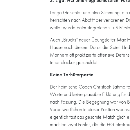
3. Liga: HG unterliegt Schlusslicht Für
Lange Gesichter und eine Stimmung, die 
herrschten nach Abpfiff der verlorenen 
weiter wurde beim siegreichen TuS Fürst
Auch „Brucks“ neuer Übungsleiter Max Hög
Hause nach diesem Do-or-die-Spiel. Und 
Männern oft praktizierte offensive Defen
Innenblocker geschuldet.
Keine Torhüterpartie
Der heimische Coach Christoph Lahme f
Worte und keine plausible Erklärung für 
nach Fassung. Die Begegnung war von Beg
Verantwortlichen in dieser Position wechs
eigentlich fast das gesamte Match glich 
machten zwei Fehler, die die HG einstreu