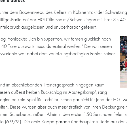
stenfeldbruck
.
unter dem Bodenniveau des Kellers im Kabinentrakt der Schwetzing
Drittliga-Partie bei der HG Oftersheim/Schwetzingen mit ihrer 35:
enfeldbruck ausgelassen und unüberhörbar gefeiert.
l frohlockte: „Ich bin superfroh, wir fahren glücklich nach
40 Tore auswärts musst du erstmal werfen.“ Die von seinen
sivvariante war dabei dem verletzungsbedingten Fehlen seiner
and im abschließenden Trainergespräch hingegen kaum
diesen äußerst herben Rückschlag im Abstiegskampf, rang
inn an kein Spiel für Torhüter, schon gar nicht für jene der HG,
elten. Diese wurden aber auch meist sträflich von ihren Deckungsreih
einem Scheibenschießen. Allein in den ersten 150 Sekunden fielen s
te (6:9/9.). Die erste Keeperparade überhaupt resultierte aus der