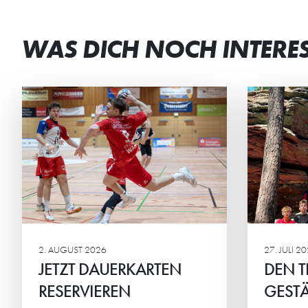
WAS DICH NOCH INTERE
DEN TEAMGEIST
ST
GESTÄRKT
BEI
Die männliche C2 der HG
Beim
verbrachte ein actionreiches
Mini
Wochenende in der Südpfalz.
geme
Ehrg
Mitte
2. AUGUST 2026
27. JULI 2
JETZT DAUERKARTEN
DEN T
RESERVIEREN
GESTÄ