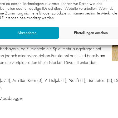
nn du diesen Technologien zustimmst, können wir Daten wie das
fverhalten oder eindeutige IDs auf dieser Website verarbeiten. Wenn du
ne Zustimmung nicht erteilst oder zurückziehst, können bestimmte Merkmale
 Funktionen beeinträchtigt werden.
ogenen 3:0-Lauf hin, währen die Kurpfälzer fünf Minuten
ar deutliche Endresultat resultierte dann daraus, dass nach
Akzeptieren
Einstellungen ansehen
ngsversuchen alles auf eine Karte gesetzt wurde. Eine
 aus. Damit ging auch der direkte Vergleich flöten. Die Rote
Oberbayern, da Fürstenfeld ein Spiel mehr ausgetragen hat.
ten jedoch mindestens sieben Punkte entfernt. Und bereits am
en die viertplatzierten Rhein-Neckar-Löwen II unter dem
/3), Antritter, Kern (3), V. Huljak (1), Nauß (1), Burmeister (8)
).
 Moosbrugger