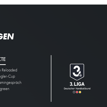
GEN
KTE
p Reloaded
engler-Cup
mingespräch
green