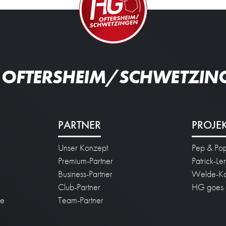
 OFTERSHEIM/SCHWETZIN
PARTNER
PROJE
Unser Konzept
Pep & Po
n
Premium-Partner
Patrick-L
Business-Partner
Welde-Ka
Club-Partner
HG goes 
ie
Team-Partner