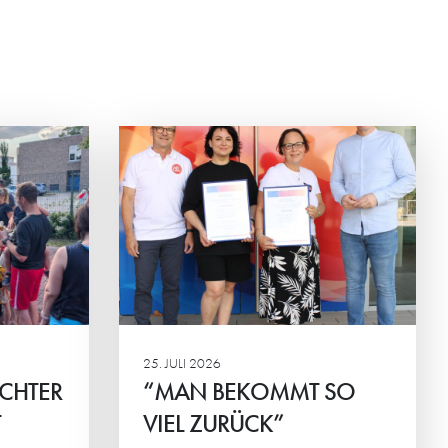
T SO
na Konkova
chen des
G und
ingen.
25. JULI 2026
ICHTER
“MAN BEKOMMT SO
T
VIEL ZURÜCK”