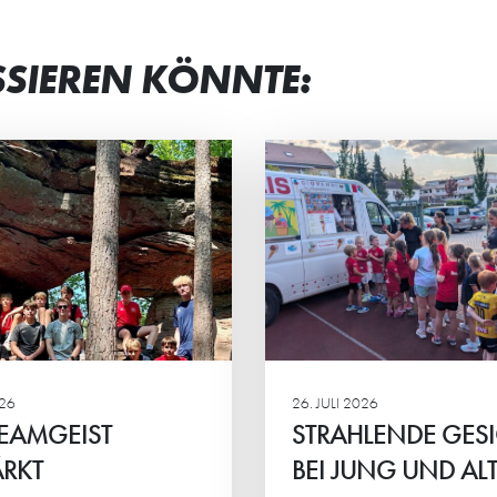
SSIEREN KÖNNTE:
RAHLENDE GESICHTER
“MAN BEKOMM
 JUNG UND ALT
VIEL ZURÜCK”
 Eltern-Kind-Turnier der HG-
Petra Frank und Iry
s standen vor allem der
sind die „Ehrenamtli
insame Spaß, sportlicher
Jahres 2026“ von H
eiz und das Miteinander im
Stadtwerken Schwetz
lpunkt.
026
26. JULI 2026
EAMGEIST
STRAHLENDE GES
RKT
BEI JUNG UND AL