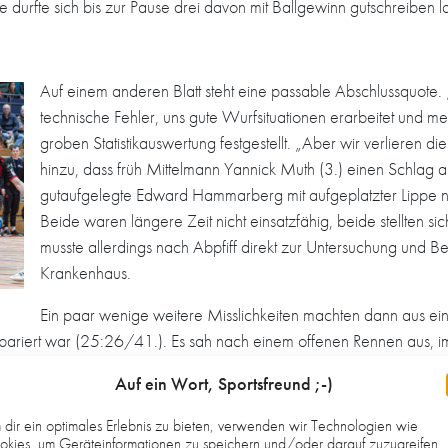
 durfte sich bis zur Pause drei davon mit Ballgewinn gutschreiben l
Auf einem anderen Blatt steht eine passable Abschlussquote. 
technische Fehler, uns gute Wurfsituationen erarbeitet und mei
groben Statistikauswertung festgestellt. „Aber wir verlieren d
hinzu, dass früh Mittelmann Yannick Muth (3.) einen Schlag a
gutaufgelegte Edward Hammarberg mit aufgeplatzter Lippe na
Beide waren längere Zeit nicht einsatzfähig, beide stellten 
musste allerdings nach Abpfiff direkt zur Untersuchung und B
Krankenhaus.
Ein paar wenige weitere Misslichkeiten machten dann aus ei
pariert war (25:26/41.). Es sah nach einem offenen Rennen aus, i
im Namen der Mannschaft nur entschuldigen“, wandte sich der HG-
Auf ein Wort, Sportsfreund ;-)
 und torwartmäßig abgeliefert haben. Auch das Eins-gegen-Eins-Ver
ügte er dann noch an: „Es ist einfach schwer erklärbar, aber wenn 
dir ein optimales Erlebnis zu bieten, verwenden wir Technologien wie
kies, um Geräteinformationen zu speichern und/oder darauf zuzugreifen.
vielleicht aus dieser Misere herausziehen.“