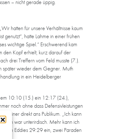
assen – nicht gerade üppig.
„Wir hatten für unsere Verhältnisse kaum
st genutzt“, hatte Lahme in einer frühen
ieses wichtige Spiel.“ Erschwerend kam
n den Kopf erhielt, kurz darauf der
ch drei Treffern vom Feld musste (7.).
sich später wieder dem Gegner. Muth
ehandlung in ein Heidelberger
nem 10:10 (15.) ein 12:17 (24.),
mmer noch ohne dass Defensivleistungen
Trainer direkt ans Publikum. „Ich kann
halten war unterirdisch. Mehr kann ich
wir nach Eddies 29:29 ein, zwei Paraden