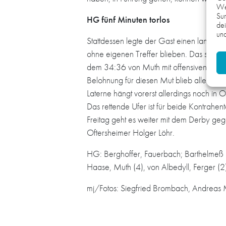
We
Sur
HG fünf Minuten torlos
dei
und
Stattdessen legte der Gast einen langgez
ohne eigenen Treffer blieben. Das scheinb
dem 34:36 von Muth mit offensiven Decku
Belohnung für diesen Mut blieb allerdings
Laterne hängt vorerst allerdings noch in 
Das rettende Ufer ist für beide Kontrahen
Freitag geht es weiter mit dem Derby geg
Oftersheimer Holger Löhr.
HG: Berghoffer, Fauerbach; Barthelmeß (5
Haase, Muth (4), von Albedyll, Ferger (2
mj/Fotos: Siegfried Brombach, Andreas