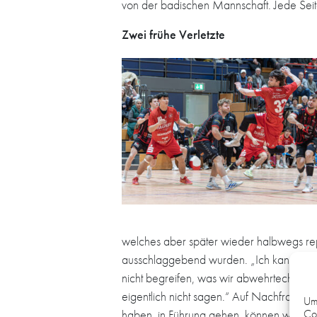
von der badischen Mannschaft. Jede Seite
Zwei frühe Verletzte
welches aber später wieder halbwegs re
ausschlaggebend wurden. „Ich kann mich 
nicht begreifen, was wir abwehrtechnisch
eigentlich nicht sagen.“ Auf Nachfrage f
Um 
Coo
haben, in Führung gehen, können wir uns 