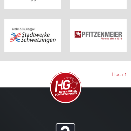
Hoch
↑