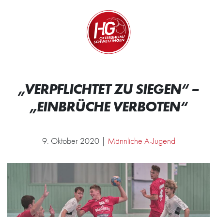
Zum Inhalt springen
Zur Startseite
Wir.
„VERPFLICHTET ZU SIEGEN“ –
„EINBRÜCHE VERBOTEN“
9. Oktober 2020 |
Männliche A-Jugend