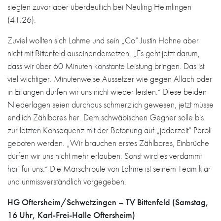
siegten zuvor aber überdeutlich bei Neuling Helmlingen
(41:26).
Zuviel wollten sich Lahme und sein „Co“ Justin Hahne aber
nicht mit Bittenfeld auseinandersetzen. „Es geht jetzt darum,
dass wir über 60 Minuten konstante Leistung bringen. Das ist
viel wichtiger. Minutenweise Aussetzer wie gegen Allach oder
in Erlangen dürfen wir uns nicht wieder leisten.“ Diese beiden
Niederlagen seien durchaus schmerzlich gewesen, jetzt müsse
endlich Zählbares her. Dem schwäbischen Gegner solle bis
zur letzten Konsequenz mit der Betonung auf „jederzeit“ Paroli
geboten werden. „Wir brauchen erstes Zählbares, Einbrüche
dürfen wir uns nicht mehr erlauben. Sonst wird es verdammt
hart für uns.“ Die Marschroute von Lahme ist seinem Team klar
und unmissverständlich vorgegeben.
HG Oftersheim/Schwetzingen – TV Bittenfeld (Samstag,
16 Uhr, Karl-Frei-Halle Oftersheim)