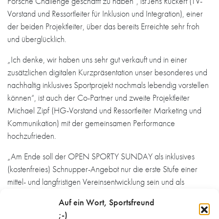
Porsche Challenge geschafft zu haben“, ist Jens Rückert (TV-
Vorstand und Ressortleiter für Inklusion und Integration), einer
der beiden Projektleiter, über das bereits Erreichte sehr froh
und überglücklich.
„Ich denke, wir haben uns sehr gut verkauft und in einer
zusätzlichen digitalen Kurzpräsentation unser besonderes und
nachhaltig inklusives Sportprojekt nochmals lebendig vorstellen
können“, ist auch der Co-Partner und zweite Projektleiter
Michael Zipf (HG-Vorstand und Ressortleiter Marketing und
Kommunikation) mit der gemeinsamen Performance
hochzufrieden.
„Am Ende soll der OPEN SPORTY SUNDAY als inklusives
(kostenfreies) Schnupper-Angebot nur die erste Stufe einer
mittel- und langfristigen Vereinsentwicklung sein und als
gemeinsames Pilotprojekt dauerhafte inklusive Angebote in
Auf ein Wort, Sportsfreund
verschiedenen Sportarten und Abteilungen vorbereiten“, sind
;-)