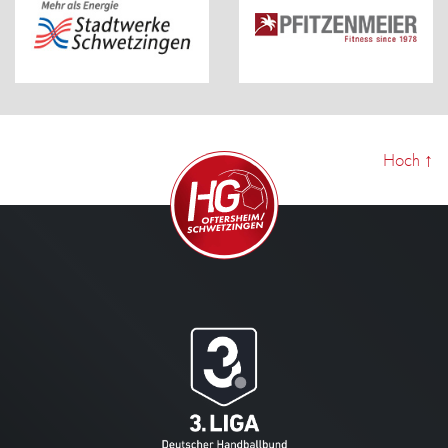
Hoch
↑