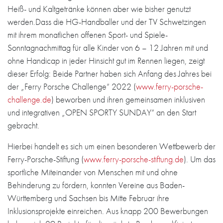
Heiß- und Kaltgetränke können aber wie bisher genutzt
werden.Dass die HG-Handballer und der TV Schwetzingen
mit ihrem monatlichen offenen Sport- und Spiele-
Sonntagnachmittag für alle Kinder von 6 – 12 Jahren mit und
ohne Handicap in jeder Hinsicht gut im Rennen liegen, zeigt
dieser Erfolg: Beide Partner haben sich Anfang des Jahres bei
der „Ferry Porsche Challenge“ 2022 (
www.ferry-porsche-
challenge.de
) beworben und ihren gemeinsamen inklusiven
und integrativen „OPEN SPORTY SUNDAY“ an den Start
gebracht.
Hierbei handelt es sich um einen besonderen Wettbewerb der
Ferry-Porsche-Stiftung (
www.ferry-porsche-stiftung.de
). Um das
sportliche Miteinander von Menschen mit und ohne
Behinderung zu fördern, konnten Vereine aus Baden-
Württemberg und Sachsen bis Mitte Februar ihre
Inklusionsprojekte einreichen. Aus knapp 200 Bewerbungen