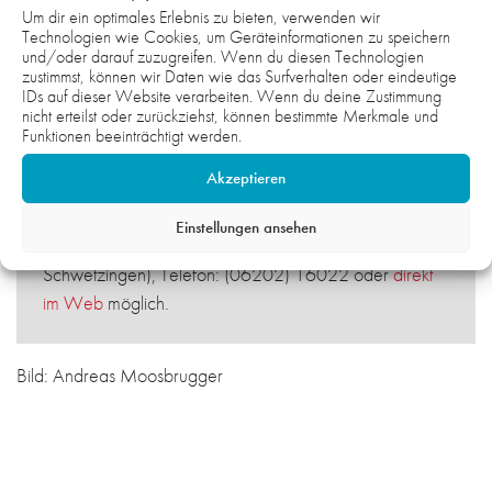
sich die beiden verantwortlichen Organisatoren über die
Um dir ein optimales Erlebnis zu bieten, verwenden wir
strategische Ausrichtung und Zielsetzung einig.
Technologien wie Cookies, um Geräteinformationen zu speichern
und/oder darauf zuzugreifen. Wenn du diesen Technologien
zustimmst, können wir Daten wie das Surfverhalten oder eindeutige
IDs auf dieser Website verarbeiten. Wenn du deine Zustimmung
Anmeldungen für den kommenden „OPEN SPORTY
nicht erteilst oder zurückziehst, können bestimmte Merkmale und
SUNDAY“ im April (Sonntag, 24.04.2022, 14.00 –
Funktionen beeinträchtigt werden.
16.00 Uhr, Außengelände Sporthalle Hebel-
Akzeptieren
Gymnasium Schwetzingen) sind noch bis Mittwoch,
20.04.2022 in der TV-Geschäftsstelle (Carl-Theodor-
Einstellungen ansehen
Straße 8a/Eingang Friedrichstraße, 68723
Schwetzingen), Telefon: (06202) 16022 oder
direkt
im Web
möglich.
Bild: Andreas Moosbrugger