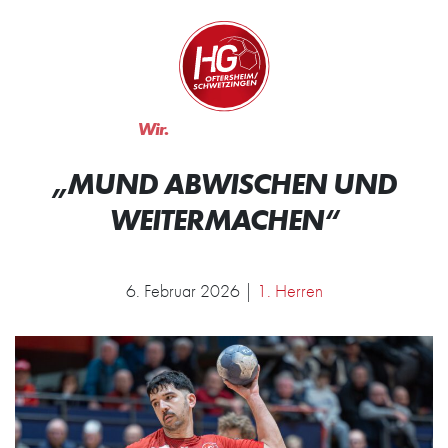
Zum Inhalt springen
Zur Startseite
Wir.
Rocken.
„MUND ABWISCHEN UND
WEITERMACHEN“
6. Februar 2026 |
1. Herren