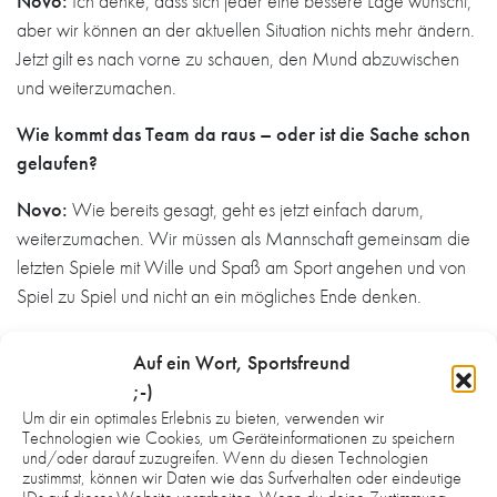
Novo:
Ich denke, dass sich jeder eine bessere Lage wünscht,
aber wir können an der aktuellen Situation nichts mehr ändern.
Jetzt gilt es nach vorne zu schauen, den Mund abzuwischen
und weiterzumachen.
Wie kommt das Team da raus – oder ist die Sache schon
gelaufen?
Novo:
Wie bereits gesagt, geht es jetzt einfach darum,
weiterzumachen. Wir müssen als Mannschaft gemeinsam die
letzten Spiele mit Wille und Spaß am Sport angehen und von
Spiel zu Spiel und nicht an ein mögliches Ende denken.
Gibt es auch Verbindungen zum Gegner von heute?
Auf ein Wort, Sportsfreund
Novo:
Mit den Rhein-Neckar Löwen kommt eine Mannschaft,
;-)
die aus vielen jungen Spielern besteht, welche eine sehr gute
Um dir ein optimales Erlebnis zu bieten, verwenden wir
Technologien wie Cookies, um Geräteinformationen zu speichern
Ausbildung genossen haben und bis jetzt eine sehr gute Runde
und/oder darauf zuzugreifen. Wenn du diesen Technologien
spielen. Verbindungen habe ich vor allem aus meiner Zeit
zustimmst, können wir Daten wie das Surfverhalten oder eindeutige