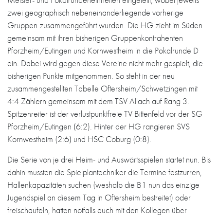
zwei geographisch nebeneinanderliegende vorherige
Gruppen zusammengeführt wurden. Die HG zieht im Süden
gemeinsam mit ihren bisherigen Gruppenkontrahenten
Pforzheim/Eutingen und Kornwestheim in die Pokalrunde D
ein. Dabei wird gegen diese Vereine nicht mehr gespielt, die
bisherigen Punkte mitgenommen. So steht in der neu
zusammengestellten Tabelle Oftersheim/Schwetzingen mit
4:4 Zählern gemeinsam mit dem TSV Allach auf Rang 3.
Spitzenreiter ist der verlustpunktfreie TV Bittenfeld vor der SG
Pforzheim/Eutingen (6:2). Hinter der HG rangieren SVS
Kornwestheim (2:6) und HSC Coburg (0:8).
Die Serie von je drei Heim- und Auswärtsspielen startet nun. Bis
dahin mussten die Spielplantechniker die Termine festzurren,
Hallenkapazitäten suchen (weshalb die B1 nun das einzige
Jugendspiel an diesem Tag in Oftersheim bestreitet) oder
freischaufeln, hatten notfalls auch mit den Kollegen über