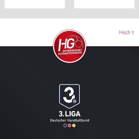
Hoch
↑