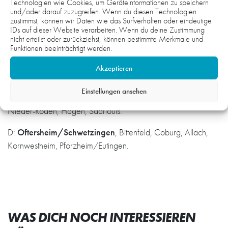
Technologien wie Cookies, um Geräteinformationen zu speichern
abschließende Final-Four um den DHB-Pokal ein.
und/oder darauf zuzugreifen. Wenn du diesen Technologien
zustimmst, können wir Daten wie das Surfverhalten oder eindeutige
A: Owschlag/Kropp/Tetenhusen, Braunschweig, MTV
IDs auf dieser Website verarbeiten. Wenn du deine Zustimmung
nicht erteilst oder zurückziehst, können bestimmte Merkmale und
Hamburg, Rostock, Horneburg, Cottbus.
Funktionen beeinträchtigt werden.
B: Minden, Jena, Bremen, Hüttenberg, Lemgo,
Akzeptieren
Melsungen/Körle/Guxhagen.
Einstellungen ansehen
C: Bergischer HC, Friesenheim/Hochdorf, Menden, Rodgau
Nieder-Roden, Hagen, Saarlouis.
D:
Oftersheim/Schwetzingen
, Bittenfeld, Coburg, Allach,
Kornwestheim, Pforzheim/Eutingen.
WAS DICH NOCH INTERESSIEREN