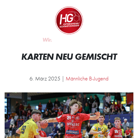
Zum Inhalt springen
Zur Startseite
Wir.
Rocken.
KARTEN NEU GEMISCHT
6. März 2025 |
Männliche B-Jugend