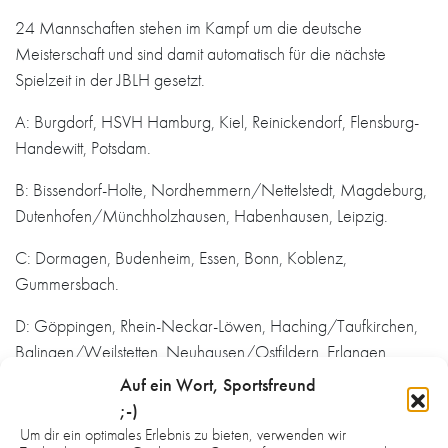
24 Mannschaften stehen im Kampf um die deutsche
Meisterschaft und sind damit automatisch für die nächste
Spielzeit in der JBLH gesetzt.
A: Burgdorf, HSVH Hamburg, Kiel, Reinickendorf, Flensburg-
Handewitt, Potsdam.
B: Bissendorf-Holte, Nordhemmern/Nettelstedt, Magdeburg,
Dutenhofen/Münchholzhausen, Habenhausen, Leipzig.
C: Dormagen, Budenheim, Essen, Bonn, Koblenz,
Gummersbach.
D: Göppingen, Rhein-Neckar-Löwen, Haching/Taufkirchen,
Balingen/Weilstetten, Neuhausen/Ostfildern, Erlangen.
Auf ein Wort, Sportsfreund
Pokalrunde
;-)
Nur die jeweils Erstplatzierten jeder Pokal-Gruppe ziehen ins
Um dir ein optimales Erlebnis zu bieten, verwenden wir