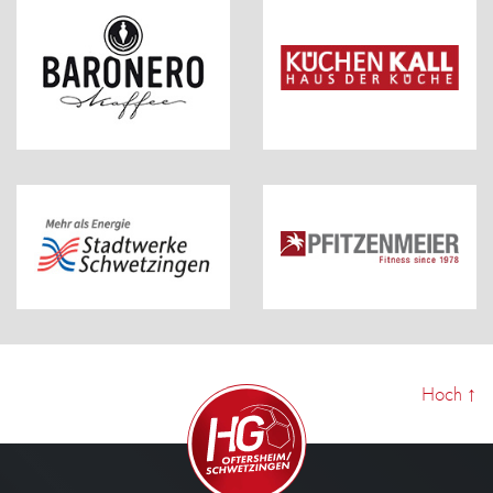
Hoch
↑