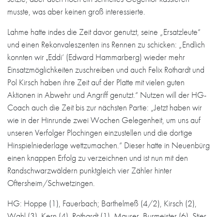
musste, was aber keinen groß interessierte.
Lahme hatte indes die Zeit davor genutzt, seine „Ersatzleute“
und einen Rekonvaleszenten ins Rennen zu schicken: „Endlich
konnten wir ‚Eddi‘ (Edward Hammarberg) wieder mehr
Einsatzmöglichkeiten zuschreiben und auch Felix Rothardt und
Pol Kirsch haben ihre Zeit auf der Platte mit vielen guten
Aktionen in Abwehr und Angriff genutzt.“ Nutzen will der HG-
Coach auch die Zeit bis zur nächsten Partie: „Jetzt haben wir
wie in der Hinrunde zwei Wochen Gelegenheit, um uns auf
unseren Verfolger Plochingen einzustellen und die dortige
Hinspielniederlage wettzumachen.“ Dieser hatte in Neuenbürg
einen knappen Erfolg zu verzeichnen und ist nun mit den
Randschwarzwäldern punktgleich vier Zähler hinter
Oftersheim/Schwetzingen.
HG: Hoppe (1), Fauerbach; Barthelmeß (4/2), Kirsch (2),
Wahl (3), Kern (4), Rothardt (1), Maurer, Burmeister (6), Stier