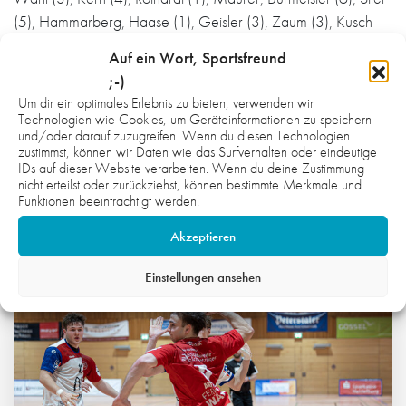
(5), Hammarberg, Haase (1), Geisler (3), Zaum (3), Kusch
(1). mj
Auf ein Wort, Sportsfreund
;-)
Bild: Lutz Rüffer
Um dir ein optimales Erlebnis zu bieten, verwenden wir
Technologien wie Cookies, um Geräteinformationen zu speichern
und/oder darauf zuzugreifen. Wenn du diesen Technologien
zustimmst, können wir Daten wie das Surfverhalten oder eindeutige
IDs auf dieser Website verarbeiten. Wenn du deine Zustimmung
nicht erteilst oder zurückziehst, können bestimmte Merkmale und
Funktionen beeinträchtigt werden.
WAS DICH NOCH INTERESSIEREN
KÖNNTE:
Akzeptieren
Einstellungen ansehen