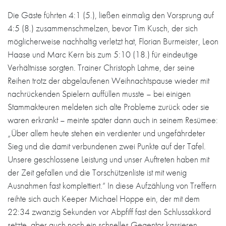
Die Gäste führten 4:1 (5.), ließen einmalig den Vorsprung auf
4:5 (8.) zusammenschmelzen, bevor Tim Kusch, der sich
möglicherweise nachhaltig verletzt hat, Florian Burmeister, Leon
Haase und Marc Kern bis zum 5:10 (18.) für eindeutige
Verhältnisse sorgten. Trainer Christoph Lahme, der seine
Reihen trotz der abgelaufenen Weihnachtspause wieder mit
nachrückenden Spielern auffüllen musste – bei einigen
Stammakteuren meldeten sich alte Probleme zurück oder sie
waren erkrankt – meinte später dann auch in seinem Resümee:
„Über allem heute stehen ein verdienter und ungefährdeter
Sieg und die damit verbundenen zwei Punkte auf der Tafel.
Unsere geschlossene Leistung und unser Auftreten haben mit
der Zeit gefallen und die Torschützenliste ist mit wenig
Ausnahmen fast komplettiert.“ In diese Aufzählung von Treffern
reihte sich auch Keeper Michael Hoppe ein, der mit dem
22:34 zwanzig Sekunden vor Abpfiff fast den Schlussakkord
setzte, aber auch noch ein schnelles Gegentor kassieren