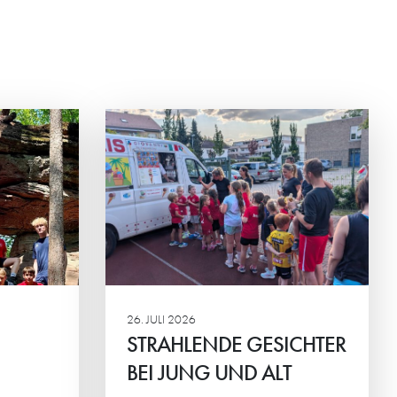
ESICHTER
ALT
nier der HG-
em der
ortlicher
inander im
26. JULI 2026
STRAHLENDE GESICHTER
BEI JUNG UND ALT