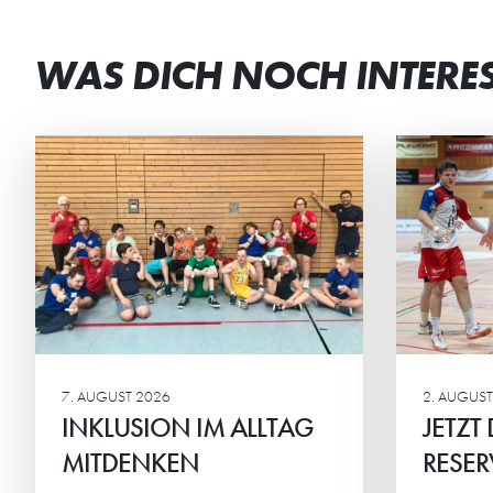
WAS DICH NOCH INTERE
JETZT DAUERKARTEN
DE
RESERVIEREN
GE
Ab sofort können sich die HG-
Die 
Fans ihren Sitzplatz für die
verb
Regionalliga sichern.
Woch
7. AUGUST 2026
2. AUGUST
INKLUSION IM ALLTAG
JETZT
MITDENKEN
RESER