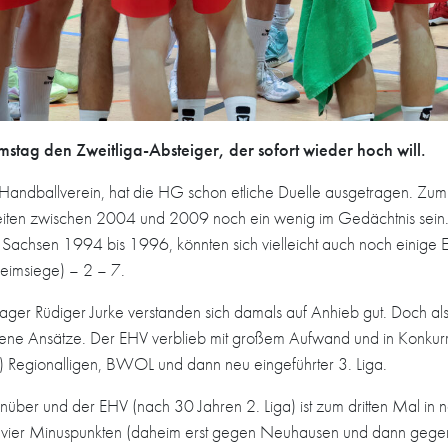
stag den Zweitliga-Absteiger, der sofort wieder hoch will.
ndballverein, hat die HG schon etliche Duelle ausgetragen. Zumin
azeiten zwischen 2004 und 2009 noch ein wenig im Gedächtnis sei
chsen 1994 bis 1996, könnten sich vielleicht auch noch einige Ei
 Heimsiege) – 2 – 7.
 Rüdiger Jurke verstanden sich damals auf Anhieb gut. Doch als 
ene Ansätze. Der EHV verblieb mit großem Aufwand und in Konkur
n) Regionalligen, BWOL und dann neu eingeführter 3. Liga.
nüber und der EHV (nach 30 Jahren 2. Liga) ist zum dritten Mal in 
t vier Minuspunkten (daheim erst gegen Neuhausen und dann geg