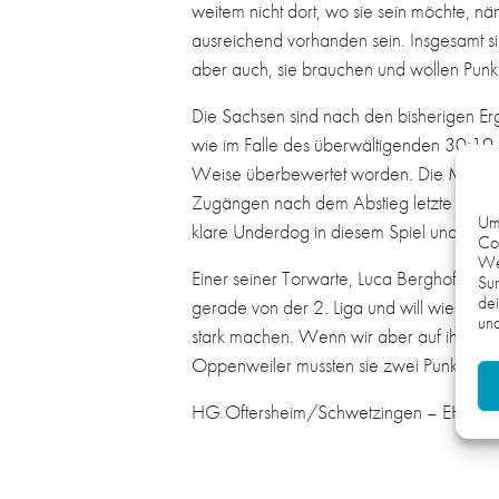
weitem nicht dort, wo sie sein möchte, nä
ausreichend vorhanden sein. Insgesamt si
aber auch, sie brauchen und wollen Punk
Die Sachsen sind nach den bisherigen Erg
wie im Falle des überwältigenden 30:19-
Weise überbewertet worden. Die Mannschaf
Zugängen nach dem Abstieg letzte Saison.“ 
Um 
klare Underdog in diesem Spiel und müsse
Coo
We
Einer seiner Torwarte, Luca Berghoffer, 
Sur
dei
gerade von der 2. Liga und will wieder 
und
stark machen. Wenn wir aber auf ihre let
Oppenweiler mussten sie zwei Punkte abg
HG Oftersheim/Schwetzingen – EHV Aue