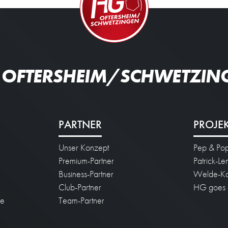
 OFTERSHEIM/SCHWETZIN
PARTNER
PROJE
Unser Konzept
Pep & Po
n
Premium-Partner
Patrick-L
Business-Partner
Welde-Ka
Club-Partner
HG goes 
ie
Team-Partner