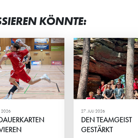
SSIEREN KÖNNTE:
N TEAMGEIST
STRAHLENDE G
STÄRKT
BEI JUNG UND 
männliche C2 der HG
Beim Eltern-Kind-Tur
rachte ein actionreiches
Minis standen vor all
enende in der Südpfalz.
gemeinsame Spaß, sp
Ehrgeiz und das Mite
Mittelpunkt.
 2026
27. JULI 2026
 DAUERKARTEN
DEN TEAMGEIST
VIEREN
GESTÄRKT