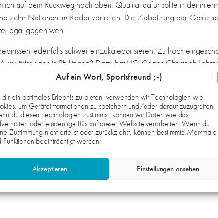
mlich auf dem Rückweg nach oben. Qualität dafür sollte in der inte
nd zehn Nationen im Kader vertreten. Die Zielsetzung der Gäste soll
te, egal gegen wen.
ebnissen jedenfalls schwer einzukategorisieren. Zu hoch eingeschät
Auswärtssieges in Pfullingen? Dazu hat HG-Coach Christoph Lahme e
t ist einfach noch nicht komplett im Flow. Das ist natürlich auch
Auf ein Wort, Sportsfreund ;-)
Er wagt auch eine Prognose: „Ich bin mir relativ sicher, dass sie si
dir ein optimales Erlebnis zu bieten, verwenden wir Technologien wie
n uns ordentlich strecken, um Zählbares in den Händen zu halten.”
kies, um Geräteinformationen zu speichern und/oder darauf zuzugreifen.
nn du diesen Technologien zustimmst, können wir Daten wie das
hat sich auch schon mit dem Gast auseinandergesetzt: „Mit Aue erwa
fverhalten oder eindeutige IDs auf dieser Website verarbeiten. Wenn du
ne Zustimmung nicht erteilst oder zurückziehst, können bestimmte Merkmale
hoch. Leute wie Mubenzem, Verstejnen, Bones oder Leun sind Schlüs
 Funktionen beeinträchtigt werden.
zte Partie schauen, muss man sagen, dass sie nicht das beste Spiel 
eben und somit ist auch dieser Gegner für uns schlagbar.“
Akzeptieren
Einstellungen ansehen
 (Samstag, 19.30 Uhr, Nordstadthalle Schwetzingen)