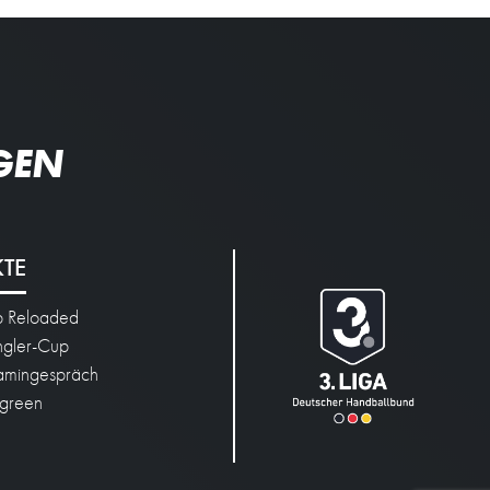
GEN
KTE
p Reloaded
engler-Cup
mingespräch
green