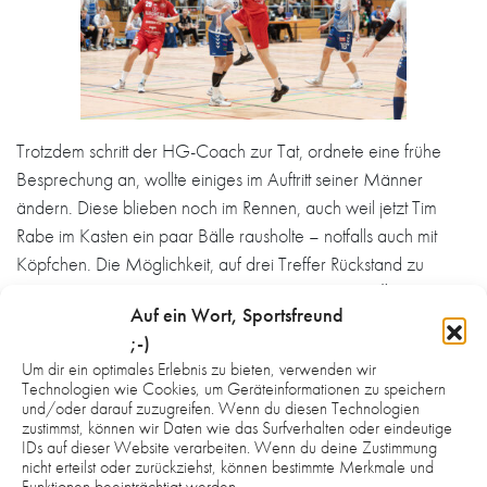
Trotzdem schritt der HG-Coach zur Tat, ordnete eine frühe
Besprechung an, wollte einiges im Auftritt seiner Männer
ändern. Diese blieben noch im Rennen, auch weil jetzt Tim
Rabe im Kasten ein paar Bälle rausholte – notfalls auch mit
Köpfchen. Die Möglichkeit, auf drei Treffer Rückstand zu
verkürzen, war gegeben (20:24/37.). Für beide Übungsleiter
Auf ein Wort, Sportsfreund
der zweite, der endgültige Knackpunkt in dieser Begegnung.
;-)
„Dieser Wackler bei uns hätte gepaart mit dieser
Um dir ein optimales Erlebnis zu bieten, verwenden wir
Hallenstimmung noch einmal für eine Änderung, für ein Kippen
Technologien wie Cookies, um Geräteinformationen zu speichern
sorgen können“ (Schurr).
und/oder darauf zuzugreifen. Wenn du diesen Technologien
zustimmst, können wir Daten wie das Surfverhalten oder eindeutige
IDs auf dieser Website verarbeiten. Wenn du deine Zustimmung
nicht erteilst oder zurückziehst, können bestimmte Merkmale und
Funktionen beeinträchtigt werden.