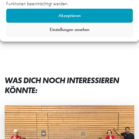
Funktionen beeinträchtigt werden.
(5), V. Huljak, D. Huljak (1), Nauß, Burmeister (2), Durak
(7/5), Novo, Hammarberg (3), Haase, Muth (4), von
Akzeptieren
Albedyll (1), Ferger (3), Auth.
Einstellungen ansehen
mj
WAS DICH NOCH INTERESSIEREN
KÖNNTE: