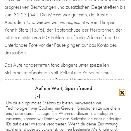
progressiven Bestrafungen und zusätzlichen Gegentreffern bis
zum 32:25 (54.). Die Messe war gelesen, der Rest ein
Austrudeln. Und wieder war es insgesamt wie im Hinspiel
Yannik Starz (15/6), der Toptorschüze der Heilbronner, der
mit am meisten von HG-Fehlern profitierte. Allein elf der 16
Unterländer Tore vor der Pause gingen auf das Konto des
Linksaußen.
Das Aufeinandertreffen fand übrigens unter speziellen
Sicherheitsmaßnahmen statt. Polizei und Personenschutz
sicherten den Besuch von Baden-Württembergs Innenminister
Thomas Strobl (stammt aus Heilbronn) ab. Der ließ sich auch
Auf ein Wort, Sportsfreund
ein Pausenbier schmecken, war erfreut über den Sieg seines
;-)
Teams, weniger amüsiert über die Niederlage Deutschlands
Um dir ein optimales Erlebnis zu bieten, verwenden wir
Technologien wie Cookies, um Geräteinformationen zu speichern
gegen Serbien, die parallel zum kurpfälzisch-schwäbischen
und/oder darauf zuzugreifen. Wenn du diesen Technologien
Vergleich auf einer Großbildleinwand gezeigt wurde.
zustimmst, können wir Daten wie das Surfverhalten oder eindeutige
IDs auf dieser Website verarbeiten. Wenn du deine Zustimmung
nicht erteilst oder zurückziehst, können bestimmte Merkmale und
HG: Berghoffer, Fauerbach; Barthelmeß (3), Antritter (2), Kern