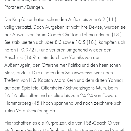
Pforzheim/Eutingen.
Die Kurpfälzer hatten schon den Auftakt bis zum 6:2 (11.)
völlig verpatzt. Doch Aufgeben ist nicht ihre Devise, wurden sie
per Auszeit von ihrem Coach Christoph Lahme erinnert (13.).
Sie stabilisierten sich über 8:3 sowie 10:5 (18.), kämpften sich
heran (10:9/21.) und verloren umgehend wieder den
Anschluss (14:9, allein durch die Yanniks von den
Außenflügeln, den Oftersheimer Polifka und den heimischen
Starz, erzielt). Direkt nach dem Seitenwechsel war nach
Treffern von HG-Kapitän Marc Kern und dem dritten Yannick
auf dem Spielfeld, Oftersheim/Schwetzingens Muth, beim
16:16 alles offen und es blieb bis zum 24:24 von Edward
Hammarberg (45.) hoch spannend und noch zeichnete sich
keine Vorentscheidung ab.
Hier schafften es die Kurpfälzer, die von TSB-Coach Oliver
Heß angekündigte Maßnahme, Florian Burmeister und Yannik