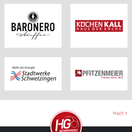
Hoch
↑