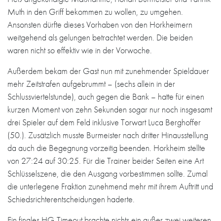
Muth in den Griff bekommen zu wollen, zu umgehen.
Ansonsten dürfte dieses Vorhaben von den Horkheimern
weitgehend als gelungen betrachtet werden. Die beiden
waren nicht so effektiv wie in der Vorwoche.
Außerdem bekam der Gast nun mit zunehmender Spieldauer
mehr Zeitstrafen aufgebrummt – (sechs allein in der
Schlussviertelstunde), auch gegen die Bank – hatte für einen
kurzen Moment von zehn Sekunden sogar nur noch insgesamt
drei Spieler auf dem Feld inklusive Torwart Luca Berghoffer
(50.). Zusätzlich musste Burmeister nach dritter Hinausstellung
da auch die Begegnung vorzeitig beenden. Horkheim stellte
von 27:24 auf 30:25. Für die Trainer beider Seiten eine Art
Schlüsselszene, die den Ausgang vorbestimmen sollte. Zumal
die unterlegene Fraktion zunehmend mehr mit ihrem Auftritt und
Schiedsrichterentscheidungen haderte.
Ein finales HG-Timeout brachte nichts ein außer zwei weiteren