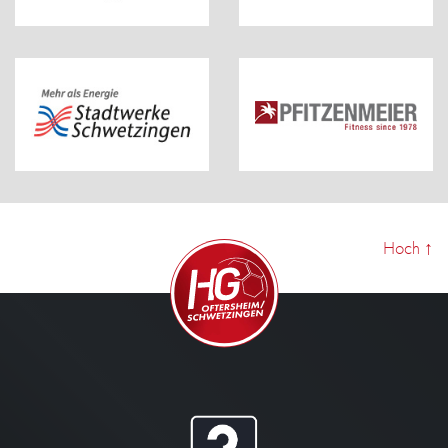
Hoch
↑