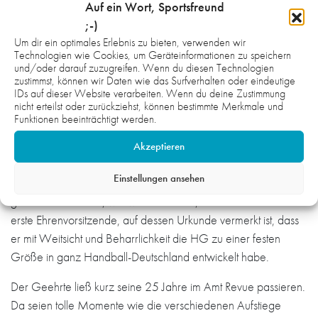
Auf ein Wort, Sportsfreund
;-)
Um dir ein optimales Erlebnis zu bieten, verwenden wir
Technologien wie Cookies, um Geräteinformationen zu speichern
und/oder darauf zuzugreifen. Wenn du diesen Technologien
zustimmst, können wir Daten wie das Surfverhalten oder eindeutige
IDs auf dieser Website verarbeiten. Wenn du deine Zustimmung
nicht erteilst oder zurückziehst, können bestimmte Merkmale und
Funktionen beeinträchtigt werden.
Auch Peter Knapp, der sein Amt als Präsident des Badischen
Handball-Verbands weiterhin ausüben wird, wird aus seinen
Akzeptieren
HG-Ämtern ausscheiden: „Ohne seine Fähigkeiten,
Einstellungen ansehen
Netzwerke zu knüpfen und den Laden zusammenzuhalten,
gäbe es die HG so, wie wir sie kennen, nicht.“ Er ist nun der
erste Ehrenvorsitzende, auf dessen Urkunde vermerkt ist, dass
er mit Weitsicht und Beharrlichkeit die HG zu einer festen
Größe in ganz Handball-Deutschland entwickelt habe.
Der Geehrte ließ kurz seine 25 Jahre im Amt Revue passieren.
Da seien tolle Momente wie die verschiedenen Aufstiege