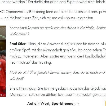
 haben werden.“ Da dürfte der erfahrene Experte wohl nicht falsch
r HC Oppenweiler/Backnang fand der auch beruflich und sonst priva
d Hallentür kurz Zeit, sich mit uns exklusiv zu unterhalten.
Manchmal kommst du direkt von der Arbeit in die Halle. Schla
willkommen?
Paul Stier:
Nein, diese Abwechslung ist super für meinen Allta
großen Spaß mit der Mannschaft genieße. Ich habe schon Ta
mich zu motivieren. Aber spätestens, wenn die Handballschuhe 
freu‘ mich auf das Training.
Hast du dir früher jemals träumen lassen, dass du so hoch und
würdest?
Stier:
Nein, das hätte ich nie gedacht, dass ich das Glück habe
Mannschaft spielen zu dürfen. Ich habe in Schwetzingen und
Doch der Weg, um zu einem Drittliga-Spieler zu werden, war 
Auf ein Wort, Sportsfreund ;-)