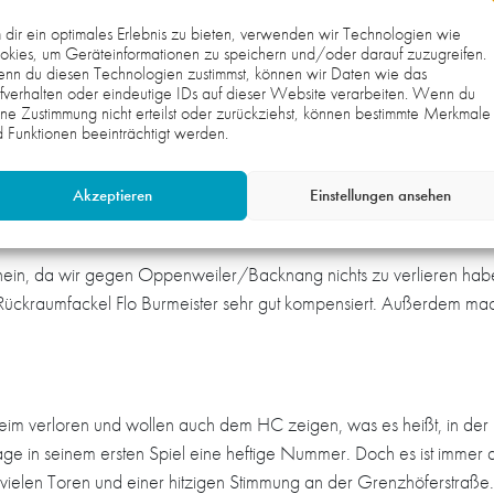
Sekunde, dass ich es gemacht habe, trotz der vielen Verpflic
Drittliga-Saison einhergehen.
dir ein optimales Erlebnis zu bieten, verwenden wir Technologien wie
kies, um Geräteinformationen zu speichern und/oder darauf zuzugreifen.
nn du diesen Technologien zustimmst, können wir Daten wie das
Wo siehst du aktuell und auf Dauer die HG?
fverhalten oder eindeutige IDs auf dieser Website verarbeiten. Wenn du
ne Zustimmung nicht erteilst oder zurückziehst, können bestimmte Merkmale
 Saison bis jetzt sehr positiv gestalteten. Wir hatten sehr viele gute 
 Funktionen beeinträchtigt werden.
ist überragend. Aber wir müssen weiter demütig bleiben, denn gerad
uellen Zeitpunkt als soliden Drittligisten ansehen.
Akzeptieren
Einstellungen ansehen
tch mit dem HC O/B?
hinein, da wir gegen Oppenweiler/Backnang nichts zu verlieren habe
er Rückraumfackel Flo Burmeister sehr gut kompensiert. Außerdem
heim verloren und wollen auch dem HC zeigen, was es heißt, in der
age in seinem ersten Spiel eine heftige Nummer. Doch es ist immer all
vielen Toren und einer hitzigen Stimmung an der Grenzhöferstraße.