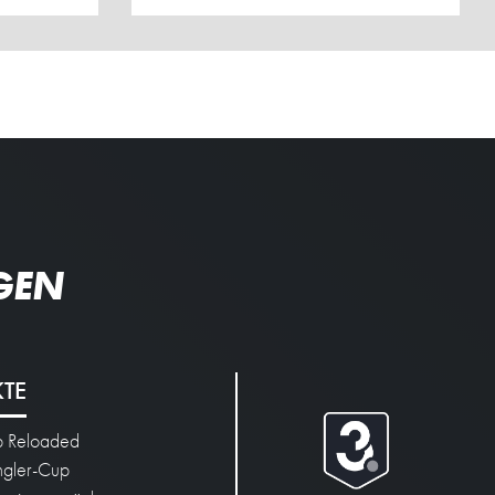
GEN
KTE
p Reloaded
engler-Cup