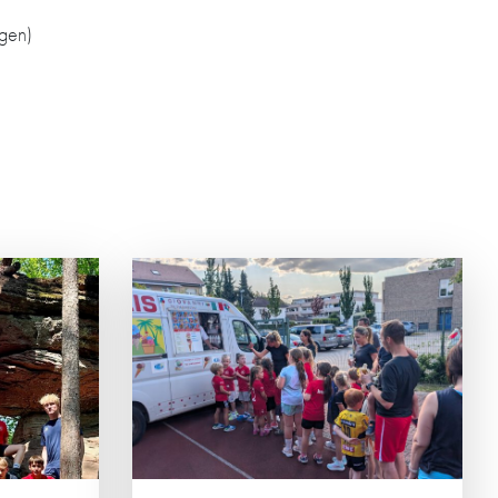
gen)
ESICHTER
ALT
nier der HG-
em der
ortlicher
inander im