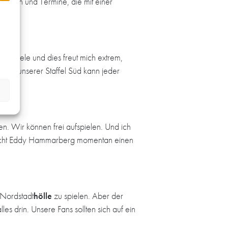
htungen und Termine, die mit einer
Heimspiele und dies freut mich extrem,
e in unserer Staffel Süd kann jeder
n. Wir können frei aufspielen. Und ich
 macht Eddy Hammarberg momentan einen
 Nordstadt
hölle
zu spielen. Aber der
es drin. Unsere Fans sollten sich auf ein