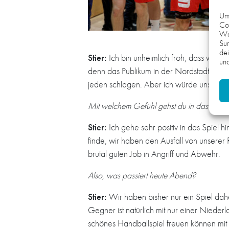
Um 
Coo
We
Sur
dei
Stier:
Ich bin unheimlich froh, dass wir die
und
denn das Publikum in der Nordstadthalle 
jeden schlagen. Aber ich würde uns zum akt
Mit welchem Gefühl gehst du in das Ma
Stier:
Ich gehe sehr positiv in das Spiel 
finde, wir haben den Ausfall von unser
brutal guten Job in Angriff und Abwehr.
Also, was passiert heute Abend?
Stier:
Wir haben bisher nur ein Spiel da
Gegner ist natürlich mit nur einer Niederl
schönes Handballspiel freuen können mit 