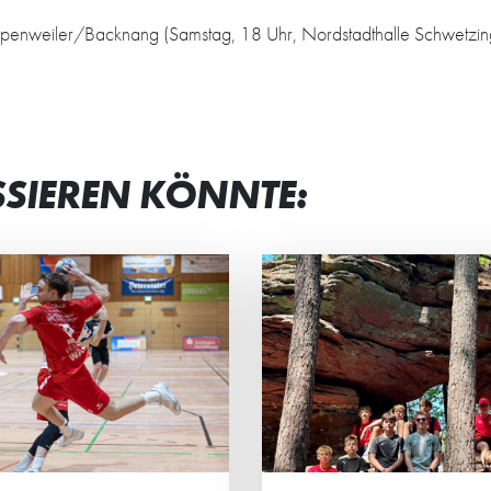
nweiler/Backnang (Samstag, 18 Uhr, Nordstadthalle Schwetzin
SSIEREN KÖNNTE:
N TEAMGEIST
STRAHLENDE G
STÄRKT
BEI JUNG UND 
männliche C2 der HG
Beim Eltern-Kind-Tur
rachte ein actionreiches
Minis standen vor all
enende in der Südpfalz.
gemeinsame Spaß, sp
Ehrgeiz und das Mite
Mittelpunkt.