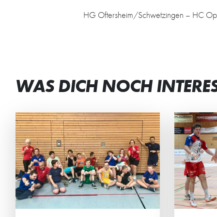
HG Oftersheim/Schwetzingen – HC Oppe
WAS DICH NOCH INTERE
JETZT DAUERKARTEN
DE
RESERVIEREN
GE
Ab sofort können sich die HG-
Die 
Fans ihren Sitzplatz für die
verb
Regionalliga sichern.
Woch