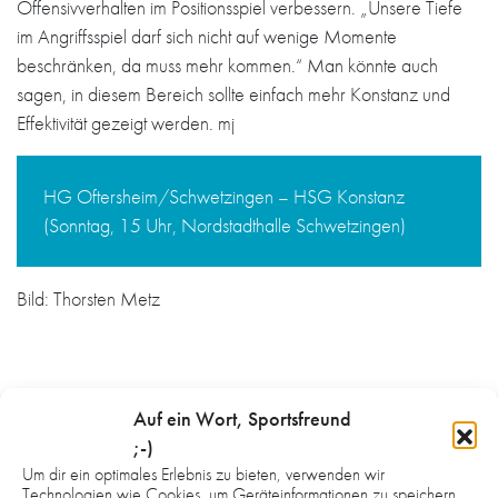
Offensivverhalten im Positionsspiel verbessern. „Unsere Tiefe
im Angriffsspiel darf sich nicht auf wenige Momente
beschränken, da muss mehr kommen.“ Man könnte auch
sagen, in diesem Bereich sollte einfach mehr Konstanz und
Effektivität gezeigt werden. mj
HG Oftersheim/Schwetzingen – HSG Konstanz
(Sonntag, 15 Uhr, Nordstadthalle Schwetzingen)
Bild: Thorsten Metz
Auf ein Wort, Sportsfreund
;-)
WAS DICH NOCH INTERESSIEREN
Um dir ein optimales Erlebnis zu bieten, verwenden wir
KÖNNTE:
Technologien wie Cookies, um Geräteinformationen zu speichern