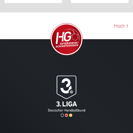
Hoch
↑