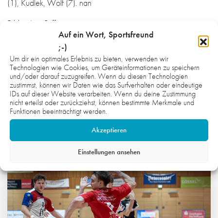
(1), Kudlek, Wolf (7). nan
Bilder: Lutz Rüffer
Auf ein Wort, Sportsfreund
;-)
Zur Bildergalerie
Um dir ein optimales Erlebnis zu bieten, verwenden wir
Technologien wie Cookies, um Geräteinformationen zu speichern
und/oder darauf zuzugreifen. Wenn du diesen Technologien
zustimmst, können wir Daten wie das Surfverhalten oder eindeutige
IDs auf dieser Website verarbeiten. Wenn du deine Zustimmung
nicht erteilst oder zurückziehst, können bestimmte Merkmale und
Funktionen beeinträchtigt werden.
WAS DICH NOCH INTERESSIEREN
Akzeptieren
KÖNNTE:
Einstellungen ansehen