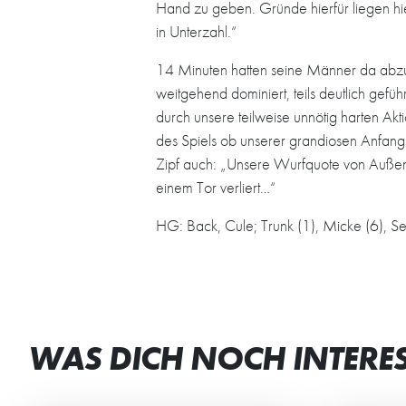
Hand zu geben. Gründe hierfür liegen hie
in Unterzahl.“
14 Minuten hatten seine Männer da abzus
weitgehend dominiert, teils deutlich gefü
durch unsere teilweise unnötig harten A
des Spiels ob unserer grandiosen Anfangs
Zipf auch: „Unsere Wurfquote von Außen
einem Tor verliert…“
HG: Back, Cule; Trunk (1), Micke (6), Se
WAS DICH NOCH INTERE