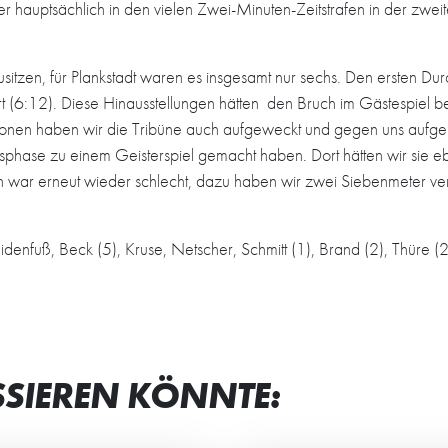
r hauptsächlich in den vielen Zwei-Minuten-Zeitstrafen in der zwei
itzen, für Plankstadt waren es insgesamt nur sechs. Den ersten Du
hrt (6:12). Diese Hinausstellungen hätten den Bruch im Gästespiel b
ktionen haben wir die Tribüne auch aufgeweckt und gegen uns aufge
phase zu einem Geisterspiel gemacht haben. Dort hätten wir sie eb
 war erneut wieder schlecht, dazu haben wir zwei Siebenmeter ve
idenfuß, Beck (5), Kruse, Netscher, Schmitt (1), Brand (2), Thüre (
SSIEREN KÖNNTE: