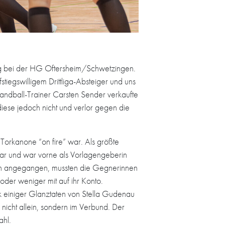
ung bei der HG Oftersheim/Schwetzingen.
tiegswilligem Drittliga-Absteiger und uns
andball-Trainer Carsten Sender verkaufte
 diese jedoch nicht und verlor gegen die
 Torkanone “on fire” war. Als größte
dar und war vorne als Vorlagengeberin
lich angegangen, mussten die Gegnerinnen
oder weniger mit auf ihr Konto.
k einiger Glanztaten von Stella Gudenau
 nicht allein, sondern im Verbund. Der
ahl.