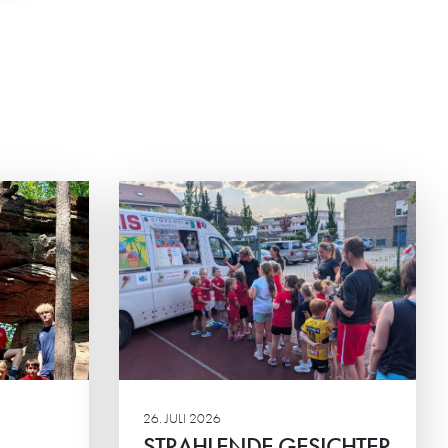
ESICHTER
ALT
nier der HG-
em der
ortlicher
inander im
26. JULI 2026
STRAHLENDE GESICHTER