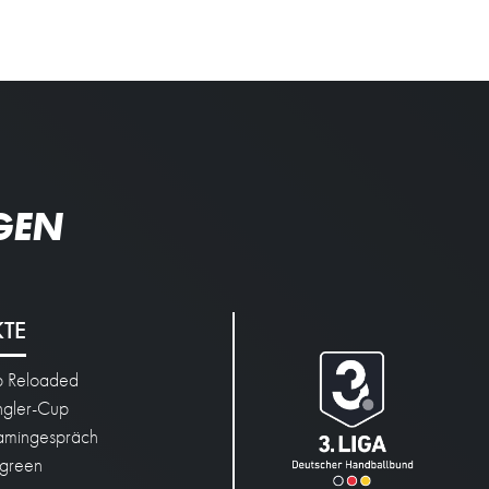
GEN
KTE
p Reloaded
engler-Cup
mingespräch
green