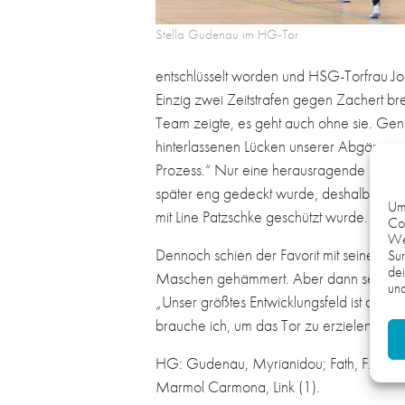
Stella Gudenau im HG-Tor
entschlüsselt worden und HSG-Torfrau Joha
Einzig zwei Zeitstrafen gegen Zachert br
Team zeigte, es geht auch ohne sie. Gena
hinterlassenen Lücken unserer Abgänge mu
Prozess.“ Nur eine herausragende Spieler
später eng gedeckt wurde, deshalb öfter
Um 
mit Line Patzschke geschützt wurde.
Coo
We
Dennoch schien der Favorit mit seinen Ju
Sur
dei
Maschen gehämmert. Aber dann setzte eine
und
„Unser größtes Entwicklungsfeld ist der T
brauche ich, um das Tor zu erzielen. Da 
HG: Gudenau, Myrianidou; Fath, F. Sender
Marmol Carmona, Link (1).