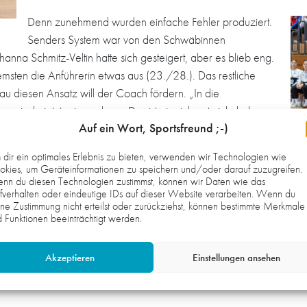
Denn zunehmend wurden einfache Fehler produziert.
Senders System war von den Schwäbinnen
nna Schmitz-Veltin hatte sich gesteigert, aber es blieb eng.
emsten die Anführerin etwas aus (23./28.). Das restliche
u diesen Ansatz will der Coach fördern. „In die
ss jede jetzt reinwachsen. Das ist ein sich entwickelnder
Auf ein Wort, Sportsfreund ;-)
in wird in Zukunft nicht reichen, die auch konsequenterweise
 am Kreis zu finden war und in der Deckung mittels Wechsel
dir ein optimales Erlebnis zu bieten, verwenden wir Technologien wie
Jasm
kies, um Geräteinformationen zu speichern und/oder darauf zuzugreifen.
nn du diesen Technologien zustimmst, können wir Daten wie das
gend-Nationalspielerinnen noch in Reichweite. Zachert hatte gerad
fverhalten oder eindeutige IDs auf dieser Website verarbeiten. Wenn du
ne Zustimmung nicht erteilst oder zurückziehst, können bestimmte Merkmale
 Torflaute ein, die der Gast trotz zeitweiliger doppelter Unterzah
 Funktionen beeinträchtigt werden.
orabschluss“, wusste Sender auch schon vorher und arbeitet daran. „E
haben wir noch ein Missverhältnis.“
Akzeptieren
Einstellungen ansehen
 (1), Racky (2), Li. Magnus, Zachert (13/5), Le. Magnus (2), Jung (