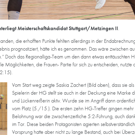
erliegt Meisterschaftskandidat Stuttgart/Metzingen II
.
anden, die erhofften Punkte fehlten allerdings in der Endabrechn
ebnis prognostiziert, hätte ich es genommen. Das wäre zwischen aufs
n.“ Doch das Regionalliga-Team um den dann etwas enttäuschten H
le Möglichkeiten, die Frauen- Partie für sich zu entscheiden, nutzte
2:15).
Vom Start weg zeigte Saskia Zachert (Bild oben), dass sie als
Spielerin der HG stellt sie auch in der Deckung eine Marke 
und Lückenreißerin aktiv. Wurde sie im Angriff dann ordent
vom Platz (5./15.). Die ersten zehn HG-Treffer gingen mehr 
Belohnung war die zwischenzeitliche 5:2-Führung, auch dan
im Tor. Diese beiden Protagonisten agierten selbstverständlich
Vorsprung hatte aber nicht zu lange Bestand, auch bei Überz