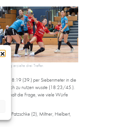
in Jung erzielte drei Treffer.
e das 18:19 (39.) per Siebenmeter in die
l für sich zu nutzen wusste (18:23/45.).
s ist halt die Frage, wie viele Würfe
3), Patzschke (2), Miltner, Hielbert,