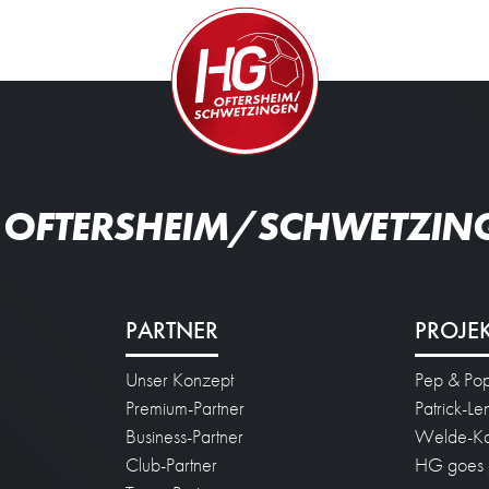
 OFTERSHEIM/SCHWETZIN
PARTNER
PROJE
Unser Konzept
Pep & Po
n
Premium-Partner
Patrick-L
Business-Partner
Welde-Ka
Club-Partner
HG goes 