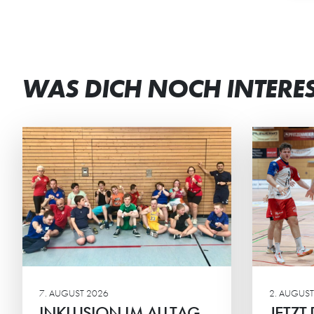
WAS DICH NOCH INTERE
JETZT DAUERKARTEN
DE
RESERVIEREN
GE
Ab sofort können sich die HG-
Die 
Fans ihren Sitzplatz für die
verb
Regionalliga sichern.
Woch
7. AUGUST 2026
2. AUGUST
INKLUSION IM ALLTAG
JETZT