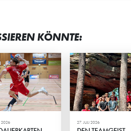
SSIEREN KÖNNTE:
N TEAMGEIST
STRAHLENDE G
STÄRKT
BEI JUNG UND 
männliche C2 der HG
Beim Eltern-Kind-Tur
rachte ein actionreiches
Minis standen vor all
enende in der Südpfalz.
gemeinsame Spaß, sp
Ehrgeiz und das Mite
Mittelpunkt.
 2026
27. JULI 2026
 DAUERKARTEN
DEN TEAMGEIST