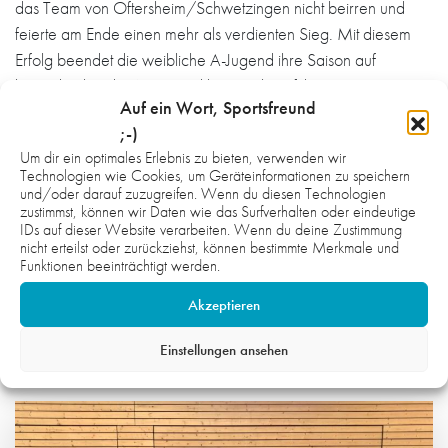
das Team von Oftersheim/Schwetzingen nicht beirren und
feierte am Ende einen mehr als verdienten Sieg. Mit diesem
Erfolg beendet die weibliche A-Jugend ihre Saison auf
beeindruckende Weise und kann stolz auf ihre Leistung
Auf ein Wort, Sportsfreund
zurückblicken.
;-)
HG:
Müller (6), Rönitzsch (3), Heß (7), Mitca (2), Edinger (5),
Um dir ein optimales Erlebnis zu bieten, verwenden wir
Technologien wie Cookies, um Geräteinformationen zu speichern
Röhling (4), Arweiler (23), Scalia (5), Celik (1). as
und/oder darauf zuzugreifen. Wenn du diesen Technologien
zustimmst, können wir Daten wie das Surfverhalten oder eindeutige
IDs auf dieser Website verarbeiten. Wenn du deine Zustimmung
nicht erteilst oder zurückziehst, können bestimmte Merkmale und
Funktionen beeinträchtigt werden.
Akzeptieren
WAS DICH NOCH INTERESSIEREN
KÖNNTE:
Einstellungen ansehen