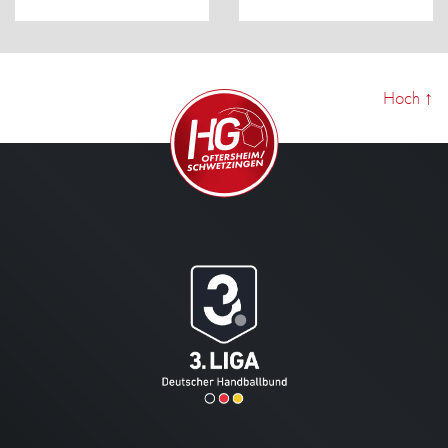
Hoch
↑