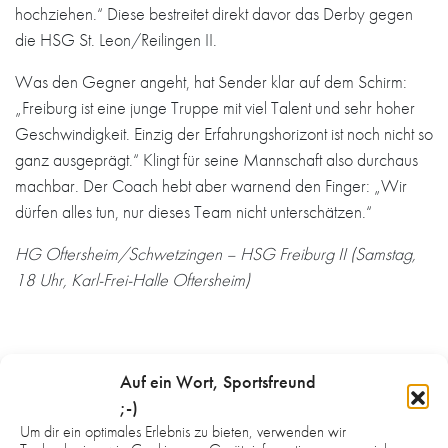
hochziehen.“ Diese bestreitet direkt davor das Derby gegen
die HSG St. Leon/Reilingen II.
Was den Gegner angeht, hat Sender klar auf dem Schirm:
„Freiburg ist eine junge Truppe mit viel Talent und sehr hoher
Geschwindigkeit. Einzig der Erfahrungshorizont ist noch nicht so
ganz ausgeprägt.“ Klingt für seine Mannschaft also durchaus
machbar. Der Coach hebt aber warnend den Finger: „Wir
dürfen alles tun, nur dieses Team nicht unterschätzen.“
HG Oftersheim/Schwetzingen – HSG Freiburg II (Samstag,
18 Uhr, Karl-Frei-Halle Oftersheim)
Auf ein Wort, Sportsfreund
;-)
WAS DICH NOCH INTERESSIEREN
Um dir ein optimales Erlebnis zu bieten, verwenden wir