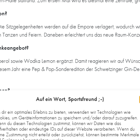
rn-Halle stattfand. Zum ersten Mal wird es diesmal eine zentrale, 
von?
Die Sitzgelegenheiten werden auf die Empore verlagert, wodurch wi
um Tanzen und Feiern. Daneben erleichtert uns das neue Raum-Konz
änkeangebot?
rol sowie Wodka Lemon ergänzt. Damit reagieren wir auf Wünsche,
iesem Jahr eine Pep & Pop-Sonderedition der Schwetzinger Gin-Des
ben?
Auf ein Wort, Sportsfreund ;-)
 Aperol-Happy-Hour an. Sie soll den Gästen einen angenehmen Ein
dir ein optimales Erlebnis zu bieten, verwenden wir Technologien wie
rben?
kies, um Geräteinformationen zu speichern und/oder darauf zuzugreifen.
nn du diesen Technologien zustimmst, können wir Daten wie das
fverhalten oder eindeutige IDs auf dieser Website verarbeiten. Wenn du
 Euro erhältlich. Der Vorverkauf läuft über die Buchhandlung Kieser in
ne Zustimmung nicht erteilst oder zurückziehst, können bestimmte Merkmale
voraussichtlich nicht geben.