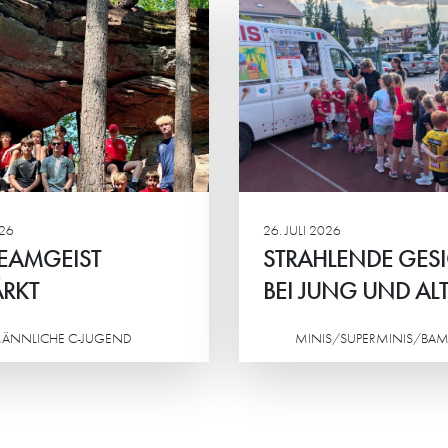
RAHLENDE GESICHTER
“MAN BEKOMM
 JUNG UND ALT
VIEL ZURÜCK”
 Eltern-Kind-Turnier der HG-
Petra Frank und Iry
s standen vor allem der
sind die „Ehrenamtli
insame Spaß, sportlicher
Jahres 2026“ von H
eiz und das Miteinander im
Stadtwerken Schwetz
lpunkt.
026
26. JULI 2026
EAMGEIST
STRAHLENDE GES
RKT
BEI JUNG UND AL
ÄNNLICHE C-JUGEND
MINIS/SUPERMINIS/BAM
Weiterlesen