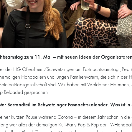
htssamstag zum 11. Mal – mit neuen Ideen der Organisatoren
ller der HG Oftersheim/Schwetzingen am Fastnachtssamstag „Pep 
ei ehemaligen Handballern und jungen Familienvätern, die sich in der
Spielbetriebsgesellschaft sind. Wir haben mit Waldemar Hermann, 
op Reloaded gesprochen.
ter Bestandteil im Schwetzinger Fasnachtskalender. Was ist in
ner kurzen Pause während Corona – in diesem Jahr schon in die e
lang war alles der damaligen Kult-Party Pep & Pop der TV-Handbal