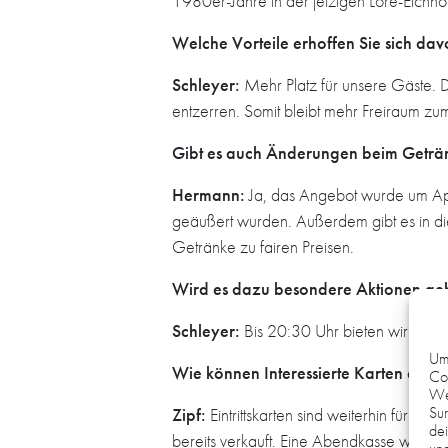
1980er-Jahre in der jetzigen Lore-Eichho
Welche Vorteile erhoffen Sie sich da
Schleyer:
Mehr Platz für unsere Gäste. 
entzerren. Somit bleibt mehr Freiraum z
Gibt es auch Änderungen beim Getr
Hermann:
Ja, das Angebot wurde um Ape
geäußert wurden. Außerdem gibt es in d
Getränke zu fairen Preisen.
Wird es dazu besondere Aktionen ge
Schleyer:
Bis 20:30 Uhr bieten wir eine
Um 
Wie können Interessierte Karten erwe
Coo
We
Sur
Zipf:
Eintrittskarten sind weiterhin für 20
dei
bereits verkauft. Eine Abendkasse wird es 