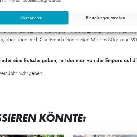
 Funktionen beeinträchtigt werden.
s?
Akzeptieren
Einstellungen ansehen
er damaligen Party zu transportieren. Dazu hängen wir als Dekora
d-Lampion wird extra in der Mitte der Halle installiert. Die Musik 
ben, aber eben auch Charts und einen bunten Mix aus 80ern und 90e
wieder eine Rutsche geben, mit der man von der Empore auf d
esem Jahr nicht geben.
SSIEREN KÖNNTE: