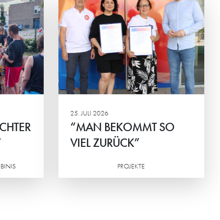
T SO
na Konkova
chen des
G und
ingen.
25. JULI 2026
ICHTER
“MAN BEKOMMT SO
T
VIEL ZURÜCK”
BINIS
PROJEKTE
Weiterlesen