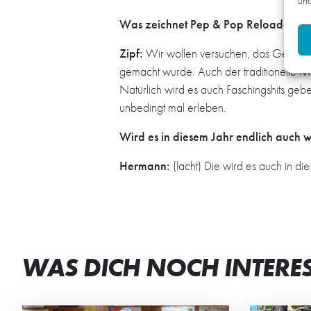
und
Was zeichnet Pep & Pop Reloaded au
Zipf:
Wir wollen versuchen, das Gefühl d
gemacht wurde. Auch der traditionelle Mon
Natürlich wird es auch Faschingshits ge
unbedingt mal erleben.
Wird es in diesem Jahr endlich auch 
Hermann:
(lacht) Die wird es auch in di
WAS DICH NOCH INTERE