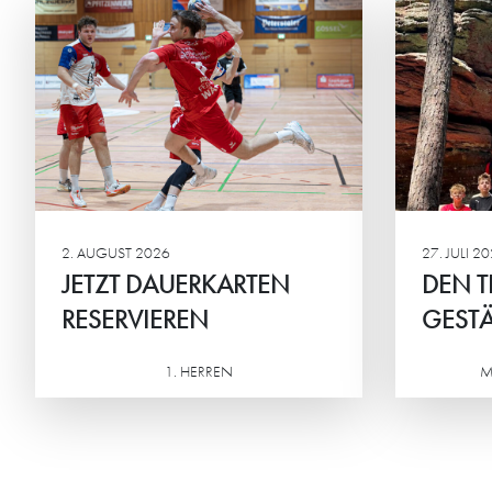
DEN TEAMGEIST
ST
GESTÄRKT
BEI
Die männliche C2 der HG
Beim
verbrachte ein actionreiches
Mini
Wochenende in der Südpfalz.
geme
Ehrg
Mitte
2. AUGUST 2026
27. JULI 2
JETZT DAUERKARTEN
DEN T
RESERVIEREN
GESTÄ
1. HERREN
M
Weiterlesen
Weiterlesen